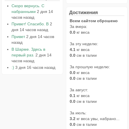
Скоро вернусь. С
набранными
2 дня 14
Достижения
часов назад
Всем сайтом сброшено
Привет! Спасибо. В
2
За вчера:
дня 14 часов назад
0.0
кг веса
Привет
2 дня 14 часов
назад
За эту неделю:
В Шарме. Здесь в
4.1
кг веса
первый раз.
2 дня 14
0.0
см в талии
часов назад
За прошлую неделю:
:)
3 дня 16 часов назад
0.0
кг веса
0.0
см в талии
За август:
0.1
кг веса
0.0
см в талии
За июль:
3.2
кг веса увы, набрано...
0.0
см в талии