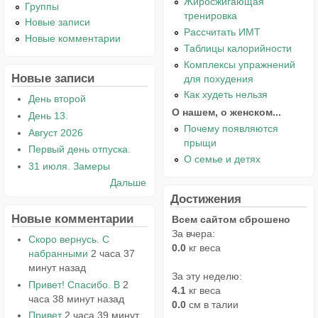
Жиросжигающая
Группы
тренировка
Новые записи
Рассчитать ИМТ
Новые комментарии
Таблицы калорийности
Комплексы упражнений
Новые записи
для похудения
Как худеть нельзя
День второй
О нашем, о женском...
День 13.
Почему появляются
Август 2026
прыщи
Первый день отпуска.
О семье и детях
31 июля. Замеры
Дальше
Достижения
Новые комментарии
Всем сайтом сброшено
За вчера:
Скоро вернусь. С
0.0
кг веса
набранными
2 часа 37
минут назад
За эту неделю:
Привет! Спасибо. В
2
4.1
кг веса
часа 38 минут назад
0.0
см в талии
Привет
2 часа 39 минут