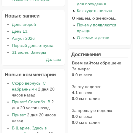
для похудения
Как худеть нельзя
Новые записи
О нашем, о женском...
День второй
Почему появляются
прыщи
День 13.
О семье и детях
Август 2026
Первый день отпуска.
31 июля. Замеры
Достижения
Дальше
Всем сайтом сброшено
За вчера:
Новые комментарии
0.0
кг веса
Скоро вернусь. С
За эту неделю:
набранными
2 дня 20
4.1
кг веса
часов назад
0.0
см в талии
Привет! Спасибо. В
2
дня 20 часов назад
За прошлую неделю:
Привет
2 дня 20 часов
0.0
кг веса
назад
0.0
см в талии
В Шарме. Здесь в