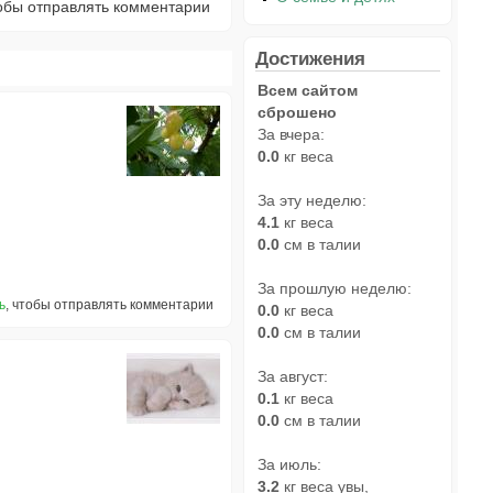
тобы отправлять комментарии
Достижения
Всем сайтом
сброшено
За вчера:
0.0
кг веса
За эту неделю:
4.1
кг веса
0.0
см в талии
За прошлую неделю:
ь
, чтобы отправлять комментарии
0.0
кг веса
0.0
см в талии
За август:
0.1
кг веса
0.0
см в талии
За июль:
3.2
кг веса увы,