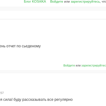
Блог KOSI4KA
Войдите
или
зарегистрируйтесь
, ч
ень отчет по сьеденому
Войдите
или
зарегистрируйтес
:57
оя сила! буду рассказывать все регулярно