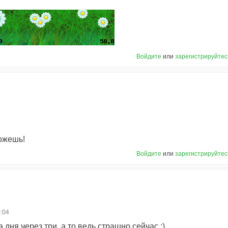
Войдите
или
зарегистрируйтес
ожешь!
Войдите
или
зарегистрируйтес
0:04
 дня через три, а то ведь страшно сейчас :)