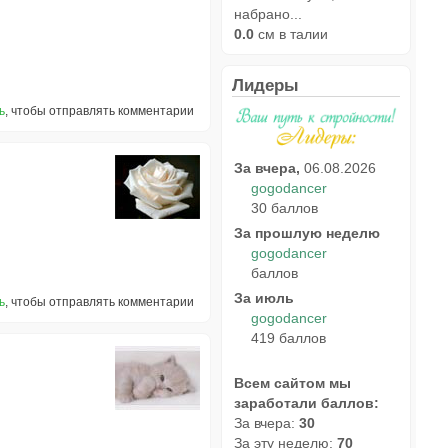
набрано...
0.0
см в талии
Лидеры
ь
, чтобы отправлять комментарии
За вчера,
06.08.2026
gogodancer
30 баллов
За прошлую неделю
gogodancer
баллов
За июль
ь
, чтобы отправлять комментарии
gogodancer
419 баллов
Всем сайтом мы
заработали баллов:
За вчера:
30
За эту неделю:
70