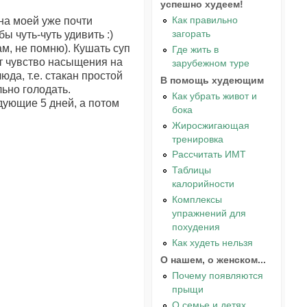
успешно худеем!
Как правильно
 на моей уже почти
загорать
ы чуть-чуть удивить :)
ам, не помню). Кушать суп
Где жить в
ет чувство насыщения на
зарубежном туре
юда, т.е. стакан простой
В помощь худеющим
льно голодать.
Как убрать живот и
дующие 5 дней, а потом
бока
Жиросжигающая
тренировка
Рассчитать ИМТ
Таблицы
калорийности
Комплексы
упражнений для
похудения
Как худеть нельзя
О нашем, о женском...
Почему появляются
прыщи
О семье и детях