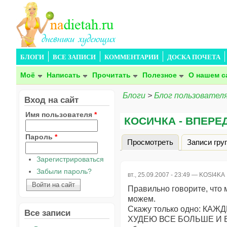
БЛОГИ
ВСЕ ЗАПИСИ
КОММЕНТАРИИ
ДОСКА ПОЧЕТА
Моё
Написать
Прочитать
Полезное
О нашем с
Блоги
>
Блог пользовател
Вход на сайт
Имя пользователя
*
КОСИЧКА - ВПЕРЕД!
Пароль
*
Просмотреть
(активная вкла
Записи гру
Главные вкладки
Зарегистрироваться
Забыли пароль?
вт., 25.09.2007 - 23:49 —
KOSI4KA
Правильно говорите, что 
можем.
Скажу только одно: К
Все записи
ХУДЕЮ ВСЕ БОЛЬШЕ И Б