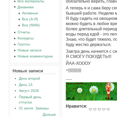
обязательно верить, глав
Все материалы
Дневники
А теперь я и сама беру се
бывшей работе. Неделю мои
Активные
Я буду сидеть на овощном 
Все (А-Я)
можно будеть в любое вре
Все (NNN)
более длительный период в
Отчеты
воды перед едой - это лег
Конкурсы
Знаю, что будет тяжело, 
Группы
буду жестко держаться.
Новые записи
Завтра день начнется с с
Новые комментарии
Я СМОГУ ПОХУДЕТЬ!!!
ЙАА-ХОООУ
=))))))))))
Новые записи
День второй
День 13.
Август 2026
Первый день
отпуска.
Нравится:
31 июля. Замеры
Дальше