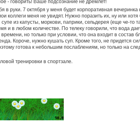
ное - говорить! Ваше подсознание не дремлет!
бя в руки. 7 октября у меня будет корпоративная вечеринка
 коллеги меня не увидят. Нужно поразить их, ну или хотя б
супе из капусты, моркови, паприки, сельдерея (еще че-то т
мя и в любом количестве. По телеку говорили, что вода да
ремени, но только при условии, что она входит в состав бл
енда. Короче, нужно кушать суп. Кроме того, не придется си
поэтому готова к небольшим послаблениям, но только на сле
иловой тренировки в спортзале.