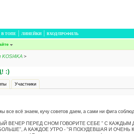
В ТОПЕ
ЛИНЕЙКИ
ВХОД/ПРОФИЛЬ
айте
я KOSI4KA
>
 :)
дка)
ппы
Участники
мы все всё знаем, кучу советов даем, а сами ни фига соблю
АЖДЫЙ ВЕЧЕР ПЕРЕД СНОМ ГОВОРИТЕ СЕБЕ " С КАЖДЫМ
ОЛЬШЕ", А КАЖДОЕ УТРО - "Я ПОХУДЕВШАЯ И ОЧЕНЬ КР