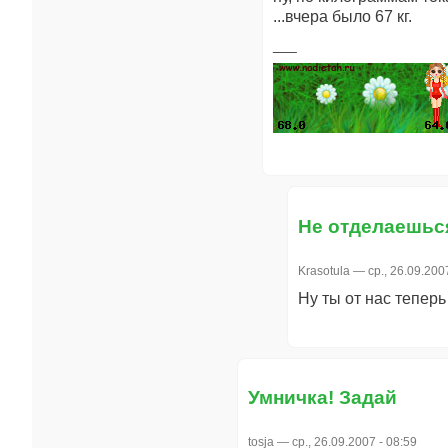
...вчера было 67 кг.
Не отделаешьс
Krasotula
— ср., 26.09.2007
Ну ты от нас теперь
Умничка! Задай
tosja
— ср., 26.09.2007 - 08:59