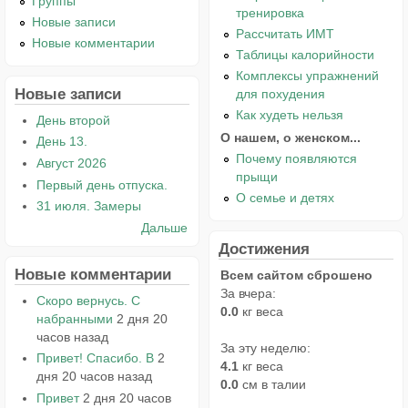
Группы
тренировка
Новые записи
Рассчитать ИМТ
Новые комментарии
Таблицы калорийности
Комплексы упражнений
Новые записи
для похудения
Как худеть нельзя
День второй
О нашем, о женском...
День 13.
Почему появляются
Август 2026
прыщи
Первый день отпуска.
О семье и детях
31 июля. Замеры
Дальше
Достижения
Новые комментарии
Всем сайтом сброшено
За вчера:
Скоро вернусь. С
0.0
кг веса
набранными
2 дня 20
часов назад
За эту неделю:
Привет! Спасибо. В
2
4.1
кг веса
дня 20 часов назад
0.0
см в талии
Привет
2 дня 20 часов