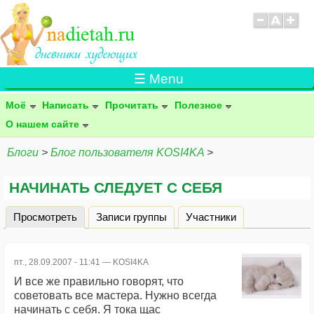
☰ Menu
Моё
Написать
Прочитать
Полезное
О нашем сайте
Блоги
>
Блог пользователя KOSI4KA
>
НАЧИНАТЬ СЛЕДУЕТ С СЕБЯ
Просмотреть
(активная вкладка)
Записи группы
Участники
Главные вкладки
пт., 28.09.2007 - 11:41 —
KOSI4KA
И все же правильно говорят, что
советовать все мастера. Нужно всегда
начинать с себя. Я тока щас