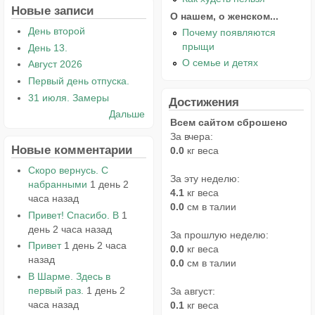
Новые записи
О нашем, о женском...
День второй
Почему появляются
прыщи
День 13.
О семье и детях
Август 2026
Первый день отпуска.
31 июля. Замеры
Достижения
Дальше
Всем сайтом сброшено
За вчера:
Новые комментарии
0.0
кг веса
Скоро вернусь. С
За эту неделю:
набранными
1 день 2
4.1
кг веса
часа назад
0.0
см в талии
Привет! Спасибо. В
1
день 2 часа назад
За прошлую неделю:
Привет
1 день 2 часа
0.0
кг веса
назад
0.0
см в талии
В Шарме. Здесь в
первый раз.
1 день 2
За август:
часа назад
0.1
кг веса