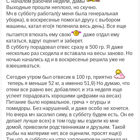
С началом рабочей недели, дамы
Выходные прошли неплохо, но скучно.
Мч в субботу работал(у меня была генеральная
уборка), в воскресенье помогал другу с выбором
машины, катал его(я тюленила весь день). Все еще
пытается втюхать ему свою
даже отдал ему
кататься, вдруг оценит и заберет.
В субботу порадовал отвес сразу в 500 гр. Я даже
несколько раз сходила и вставала на весы заново. Но
ночью начались кд и в воскресенье решила уже не
взвешиваться.
Сегодня утром был отвесик в 100 гр, приятно
теперь я меньше 52 кг, а именно 51,9) Но думаю, что
отеки все равно вес добавляют, и эта неделя еще
успеет порадовать хорошими цифрами на весах)
Питание было нормальное, греча + огурцы и
помидоры. Без нарушений, и даже особо не хочется.
Но вчера мч засолил симу, в субботу будем есть. Он ее
делает лучше всех) в том году мы ездили ко мне
домой, привозили родственникам и друзьям. Такой
рыбы на материке нет, все оценили, просят еще))
Так что, в субботу на утро заплонирован читмилл из