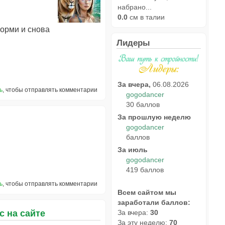
набрано...
0.0
см в талии
корми и снова
Лидеры
За вчера,
06.08.2026
ь
, чтобы отправлять комментарии
gogodancer
30 баллов
За прошлую неделю
gogodancer
баллов
За июль
gogodancer
419 баллов
ь
, чтобы отправлять комментарии
Всем сайтом мы
заработали баллов:
За вчера:
30
с на сайте
За эту неделю:
70