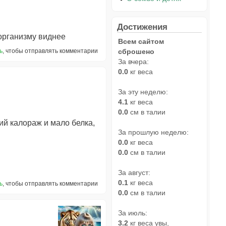
Достижения
 организму виднее
Всем сайтом
ь
, чтобы отправлять комментарии
сброшено
За вчера:
0.0
кг веса
За эту неделю:
4.1
кг веса
0.0
см в талии
й калораж и мало белка,
За прошлую неделю:
0.0
кг веса
0.0
см в талии
За август:
0.1
кг веса
ь
, чтобы отправлять комментарии
0.0
см в талии
За июль:
3.2
кг веса увы,