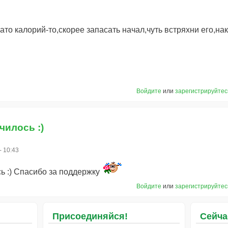
то калорий-то,скорее запасать начал,чуть встряхни его,на
Войдите
или
зарегистрируйтес
чилось :)
- 10:43
сь :) Спасибо за поддержку
Войдите
или
зарегистрируйтес
Присоединяйся!
Сейча