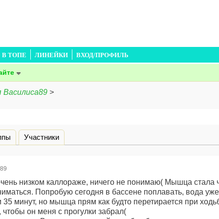
В ТОПЕ
ЛИНЕЙКИ
ВХОД/ПРОФИЛЬ
айте
я Василиса89
>
дка)
ппы
Участники
а89
очень низком каллораже, ничего не понимаю( Мышца стала ч
иматься. Попробую сегодня в бассене поплавать, вода уже
35 минут, но мышца прям как будто перетирается при ходьб
 чтобы он меня с прогулки забрал(