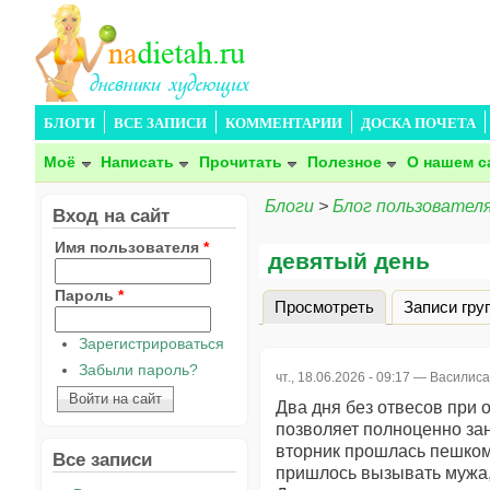
БЛОГИ
ВСЕ ЗАПИСИ
КОММЕНТАРИИ
ДОСКА ПОЧЕТА
Моё
Написать
Прочитать
Полезное
О нашем с
Блоги
>
Блог пользовател
Вход на сайт
Имя пользователя
*
девятый день
Пароль
*
Просмотреть
(активная вкла
Записи гру
Главные вкладки
Зарегистрироваться
Забыли пароль?
чт., 18.06.2026 - 09:17 —
Василис
Два дня без отвесов при 
позволяет полноценно зан
вторник прошлась пешком 
Все записи
пришлось вызывать мужа,