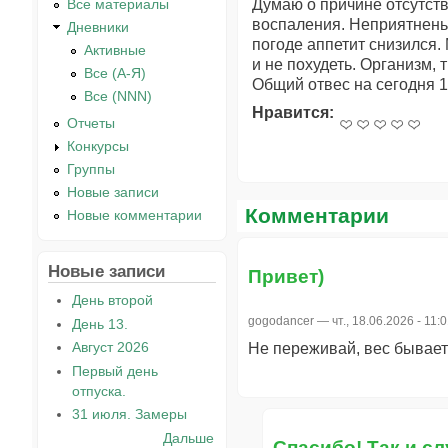
Думаю о причине отсутств
Все материалы
воспаления. Неприятненьк
Дневники
погоде аппетит снизился. 
Активные
и не похудеть. Организм, 
Все (А-Я)
Общий отвес на сегодня 1,
Все (NNN)
Нравится:
Отчеты
Конкурсы
Группы
Новые записи
Комментарии
Новые комментарии
Новые записи
Привет)
День второй
gogodancer
— чт., 18.06.2026 - 11:
День 13.
Август 2026
Не переживай, вес бывает с
Первый день
отпуска.
31 июля. Замеры
Дальше
Спасибо! Так и сл