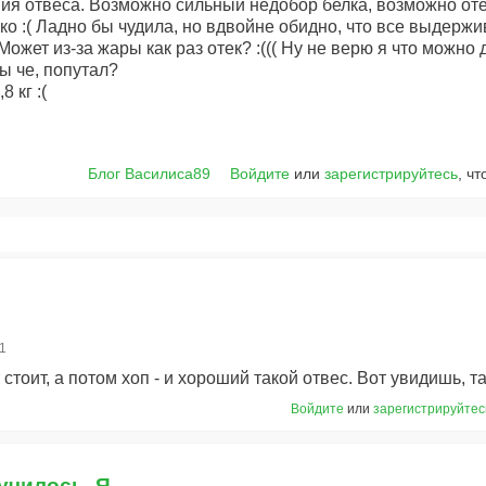
ия отвеса. Возможно сильный недобор белка, возможно отек
о :( Ладно бы чудила, но вдвойне обидно, что все выдерж
Может из-за жары как раз отек? :((( Ну не верю я что можно 
ты че, попутал?
8 кг :(
Блог Василиса89
Войдите
или
зарегистрируйтесь
, ч
01
тоит, а потом хоп - и хороший такой отвес. Вот увидишь, так
Войдите
или
зарегистрируйтес
училось. Я