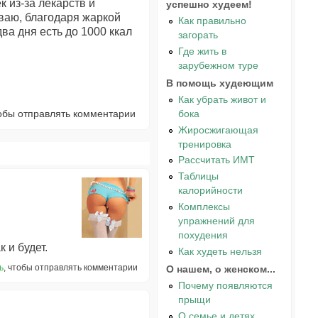
 из-за лекарств и
успешно худеем!
иваю, благодаря жаркой
Как правильно
два дня есть до 1000 ккал
загорать
Где жить в
зарубежном туре
В помощь худеющим
Как убрать живот и
бока
тобы отправлять комментарии
Жиросжигающая
тренировка
Рассчитать ИМТ
Таблицы
калорийности
Комплексы
упражнений для
похудения
 и будет.
Как худеть нельзя
ь
, чтобы отправлять комментарии
О нашем, о женском...
Почему появляются
прыщи
О семье и детях