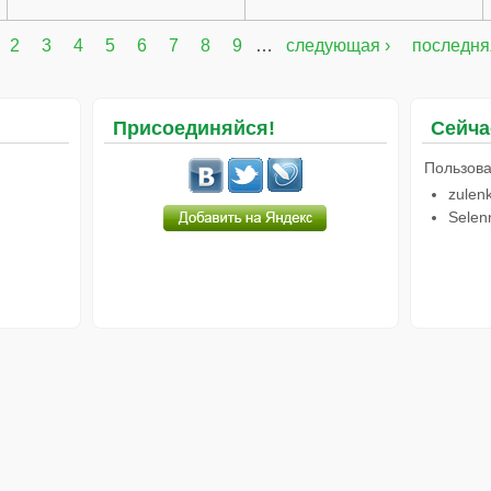
2
3
4
5
6
7
8
9
…
следующая ›
последня
Присоединяйся!
Сейча
Пользова
zulen
Selen