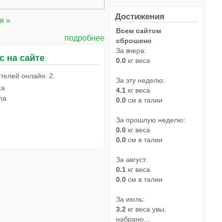
Достижения
я »
Всем сайтом
подробнее
сброшено
За вчера:
с на сайте
0.0
кг веса
телей онлайн: 2.
За эту неделю:
ka
4.1
кг веса
na
0.0
см в талии
За прошлую неделю:
0.0
кг веса
0.0
см в талии
За август:
0.1
кг веса
0.0
см в талии
За июль:
3.2
кг веса увы,
набрано...