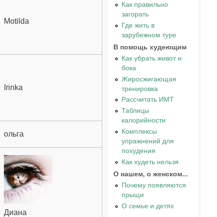
Как правильно
загорать
Motilda
Где жить в
зарубежном туре
В помощь худеющим
Как убрать живот и
бока
Жиросжигающая
Irinka
тренировка
Рассчитать ИМТ
Таблицы
калорийности
Комплексы
ольга
упражнений для
похудения
Как худеть нельзя
О нашем, о женском...
Почему появляются
прыщи
О семье и детях
Диана