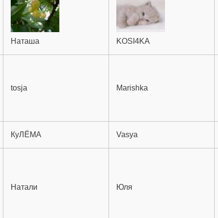
Наташа
KOSI4KA
tosja
Marishka
КуЛЁМА
Vasya
Натали
Юля