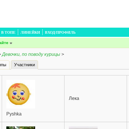
В ТОПЕ
ЛИНЕЙКИ
ВХОД/ПРОФИЛЬ
айте
>
Девочки, по поводу курицы
>
ппы
Участники
(активная вкладка)
Лека
Pyshka