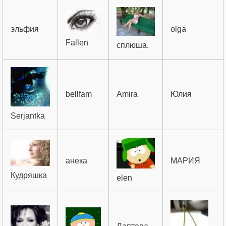
эльфия
olga
Fallen
сплюша.
bellfam
Amira
Юлия
Serjantka
анека
МАРИЯ
Кудряшка
elen