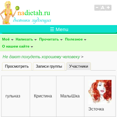
☰ Menu
Моё
Написать
Прочитать
Полезное
О нашем сайте
Не дают похудеть хорошему человеку
>
Просмотреть
Записи группы
Участники
(активная вклад
Главные вкладки
гульназ
Кристина
МалыШка
Эсточка