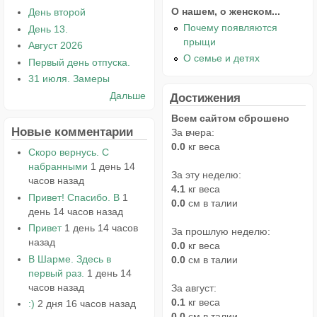
О нашем, о женском...
День второй
Почему появляются
День 13.
прыщи
Август 2026
О семье и детях
Первый день отпуска.
31 июля. Замеры
Дальше
Достижения
Всем сайтом сброшено
Новые комментарии
За вчера:
0.0
кг веса
Скоро вернусь. С
набранными
1 день 14
За эту неделю:
часов назад
4.1
кг веса
Привет! Спасибо. В
1
0.0
см в талии
день 14 часов назад
Привет
1 день 14 часов
За прошлую неделю:
назад
0.0
кг веса
В Шарме. Здесь в
0.0
см в талии
первый раз.
1 день 14
часов назад
За август:
0.1
кг веса
:)
2 дня 16 часов назад
0.0
см в талии