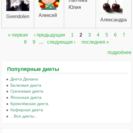
Лаптева
Юлия
Алексей
Gvendolen
Александра
« первая
‹ предыдущая
1
2
3
4
5
6
7
Страницы
8
9
…
следующая ›
последняя »
подробнее
Популярные диеты
Диета Дюкана
Белковая диета
Гречневая диета
Японская диета
Кремлёвская диета
Кефирная диета
...Все диеты...