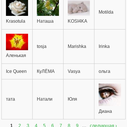
Motilda
Krasotula
Наташа
KOSI4KA
tosja
Marishka
Irinka
Аленькая
Ice Queen
КуЛЁМА
Vasya
ольга
тата
Натали
Юля
Диана
1
2
3
4
5
6
7
8
9
…
следующая ›