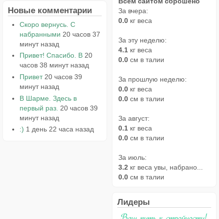
Всем сайтом сброшено
Новые комментарии
За вчера:
0.0
кг веса
Скоро вернусь. С
набранными
20 часов 37
За эту неделю:
минут назад
4.1
кг веса
Привет! Спасибо. В
20
0.0
см в талии
часов 38 минут назад
Привет
20 часов 39
За прошлую неделю:
минут назад
0.0
кг веса
В Шарме. Здесь в
0.0
см в талии
первый раз.
20 часов 39
минут назад
За август:
0.1
кг веса
:)
1 день 22 часа назад
0.0
см в талии
За июль:
3.2
кг веса увы, набрано...
0.0
см в талии
Лидеры