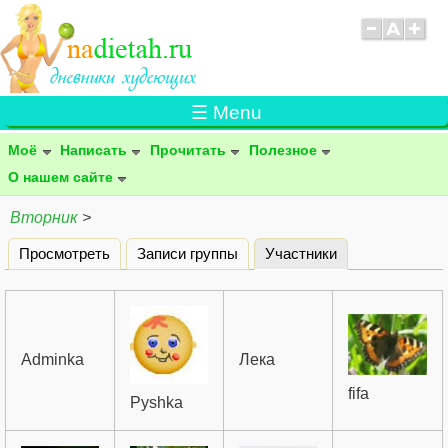
☰ Menu
Моё
Написать
Прочитать
Полезное
О нашем сайте
Вторник
>
Просмотреть
Записи группы
Участники
(активная вклад
Главные вкладки
Adminka
Лека
fifa
Pyshka