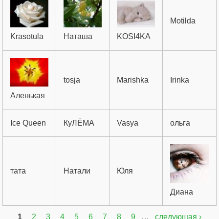
Motilda
Krasotula
Наташа
KOSI4KA
tosja
Marishka
Irinka
Аленькая
Ice Queen
КуЛЁМА
Vasya
ольга
тата
Натали
Юля
Диана
1
2
3
4
5
6
7
8
9
…
следующая ›