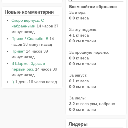
Всем сайтом сброшено
Новые комментарии
За вчера:
0.0
кг веса
Скоро вернусь. С
набранными
14 часов 37
За эту неделю:
минут назад
4.1
кг веса
Привет! Спасибо. В
14
0.0
см в талии
часов 38 минут назад
Привет
14 часов 39
За прошлую неделю:
минут назад
0.0
кг веса
В Шарме. Здесь в
0.0
см в талии
первый раз.
14 часов 39
минут назад
За август:
0.1
кг веса
:)
1 день 16 часов назад
0.0
см в талии
За июль:
3.2
кг веса увы, набрано...
0.0
см в талии
Лидеры