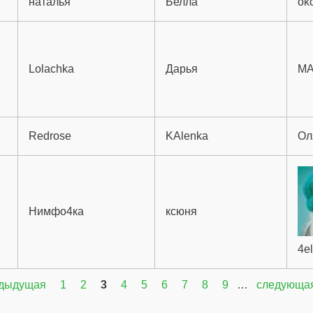
наталья
Белла
ok
Lolachka
Дарья
M
Redrose
KAlenka
Ол
Нимфо4ка
ксюня
4e
едыдущая
1
2
3
4
5
6
7
8
9
…
следующая