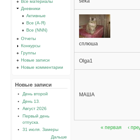
seka
Все материалы
Дневники
Активные
Все (А-Я)
Все (NNN)
Отчеты
сплюша
Конкурсы
Группы
Новые записи
Olga1
Новые комментарии
Новые записи
День второй
МАША
День 13.
Август 2026
Первый день
отпуска.
« первая
‹ пр
31 июля. Замеры
Страницы
Дальше