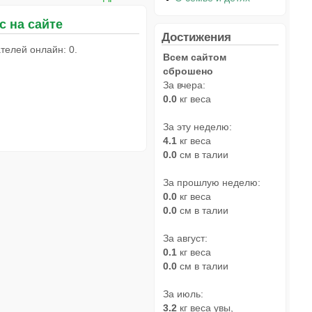
с на сайте
Достижения
телей онлайн: 0.
Всем сайтом
сброшено
За вчера:
0.0
кг веса
За эту неделю:
4.1
кг веса
0.0
см в талии
За прошлую неделю:
0.0
кг веса
0.0
см в талии
За август:
0.1
кг веса
0.0
см в талии
За июль:
3.2
кг веса увы,