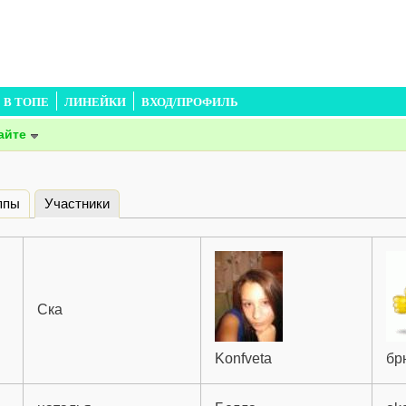
В ТОПЕ
ЛИНЕЙКИ
ВХОД/ПРОФИЛЬ
айте
ппы
Участники
(активная вкладка)
Ска
Konfveta
бр