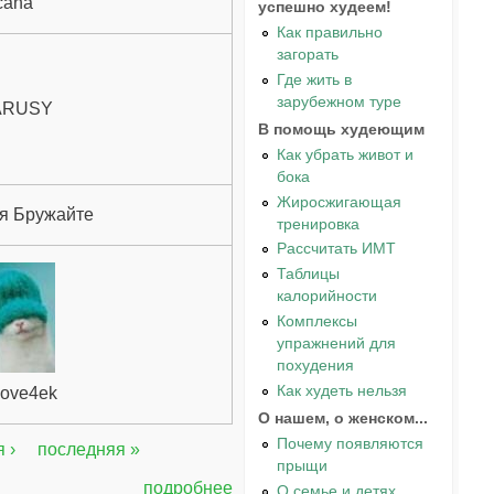
cana
успешно худеем!
Как правильно
загорать
Где жить в
зарубежном туре
ARUSY
В помощь худеющим
Как убрать живот и
бока
Жиросжигающая
я Бружайте
тренировка
Рассчитать ИМТ
Таблицы
калорийности
Комплексы
упражнений для
похудения
Как худеть нельзя
love4ek
О нашем, о женском...
Почему появляются
 ›
последняя »
прыщи
подробнее
О семье и детях