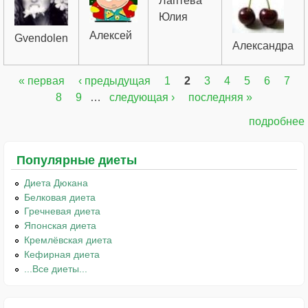
Лаптева
Юлия
Алексей
Gvendolen
Александра
« первая
‹ предыдущая
1
2
3
4
5
6
7
Страницы
8
9
…
следующая ›
последняя »
подробнее
Популярные диеты
Диета Дюкана
Белковая диета
Гречневая диета
Японская диета
Кремлёвская диета
Кефирная диета
...Все диеты...