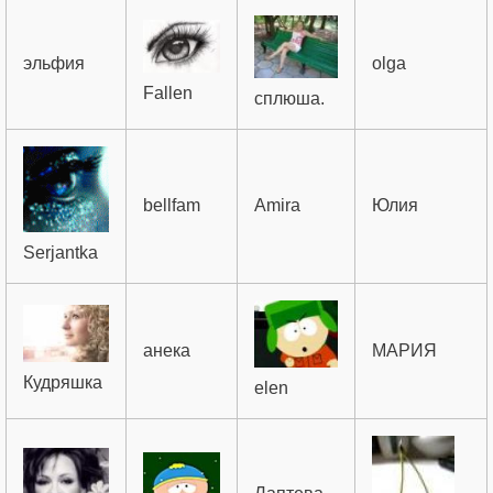
эльфия
olga
Fallen
сплюша.
bellfam
Amira
Юлия
Serjantka
анека
МАРИЯ
Кудряшка
elen