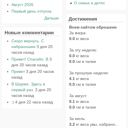
О семье и детях
Август 2026
Первый день отпуска.
Дальше
Достижения
Всем сайтом сброшено
Новые комментарии
За вчера:
0.0
кг веса
Скоро вернусь. С
набранными
3 дня 20
За эту неделю:
часов назад
0.0
кг веса
Привет! Спасибо. В
3
0.0
см в талии
дня 20 часов назад
Привет
3 дня 20 часов
За прошлую неделю:
назад
4.1
кг веса
В Шарме. Здесь в
0.0
см в талии
первый раз.
3 дня 20
часов назад
За август:
0.1
кг веса
:)
4 дня 22 часа назад
0.0
см в талии
За июль:
3.2
кг веса увы, набрано...