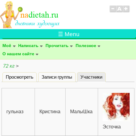
☰ Menu
Моё
Написать
Прочитать
Полезное
О нашем сайте
72 кг
>
Просмотреть
Записи группы
Участники
(активная вклад
Главные вкладки
гульназ
Кристина
МалыШка
Эсточка