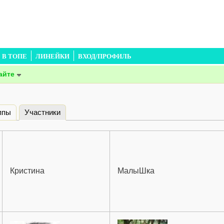
В ТОПЕ
ЛИНЕЙКИ
ВХОД/ПРОФИЛЬ
айте
ппы
Участники
(активная вкладка)
Кристина
МалыШка