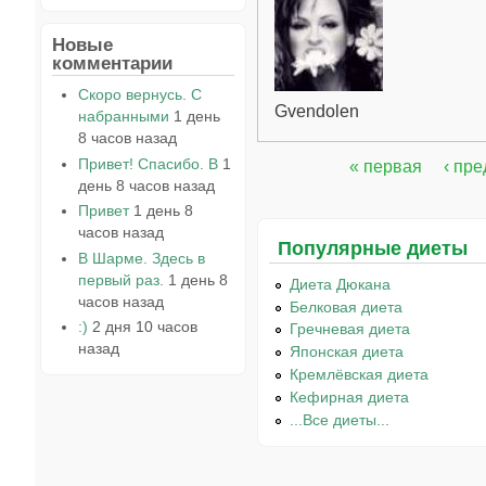
Новые
комментарии
Скоро вернусь. С
Gvendolen
набранными
1 день
8 часов назад
Привет! Спасибо. В
1
« первая
‹ пр
Страницы
день 8 часов назад
Привет
1 день 8
часов назад
Популярные диеты
В Шарме. Здесь в
первый раз.
1 день 8
Диета Дюкана
часов назад
Белковая диета
:)
2 дня 10 часов
Гречневая диета
назад
Японская диета
Кремлёвская диета
Кефирная диета
...Все диеты...