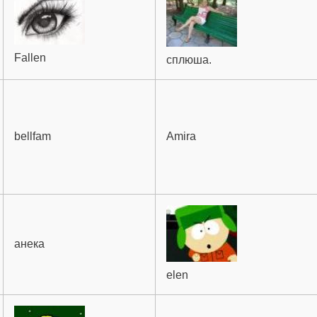
Fallen
сплюша.
bellfam
Amira
анека
elen