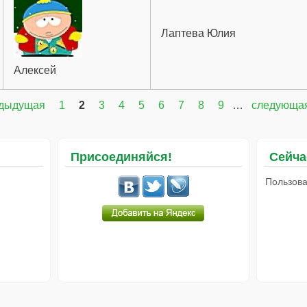
Лаптева Юлия
Алексей
едыдущая
1
2
3
4
5
6
7
8
9
…
следующая
Присоединяйся!
Сейча
Пользова