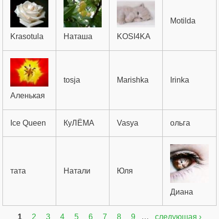
Motilda
Krasotula
Наташа
KOSI4KA
tosja
Marishka
Irinka
Аленькая
Ice Queen
КуЛЁМА
Vasya
ольга
тата
Натали
Юля
Диана
1
2
3
4
5
6
7
8
9
…
следующая ›