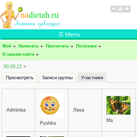
☰ Menu
Моё
Написать
Прочитать
Полезное
О нашем сайте
30.05.21
>
Просмотреть
Записи группы
Участники
(активная вклад
Главные вкладки
Adminka
Лека
fifa
Pyshka