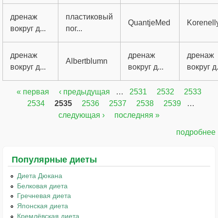
дренаж
пластиковый
QuantjeMed
Korenel
вокруг д...
пог...
дренаж
дренаж
дренаж
Albertblumn
вокруг д...
вокруг д...
вокруг д.
« первая
‹ предыдущая
…
2531
2532
2533
Страницы
2534
2535
2536
2537
2538
2539
…
следующая ›
последняя »
подробнее
Популярные диеты
Диета Дюкана
Белковая диета
Гречневая диета
Японская диета
Кремлёвская диета