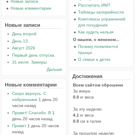
Новые записи
Рассчитать ИМТ
Новые комментарии
Таблицы калорийности
Комплексы упражнений
Новые записи
для похудения
Как худеть нельзя
День второй
О нашем, о женском...
День 13.
Почему появляются
Август 2026
прыщи
Первый день отпуска.
О семье и детях
31 июля. Замеры
Дальше
Достижения
Новые комментарии
Всем сайтом сброшено
За вчера:
Скоро вернусь. С
0.0
кг веса
набранными
1 день 20
часов назад
За эту неделю:
Привет! Спасибо. В
1
4.1
кг веса
день 20 часов назад
0.0
см в талии
Привет
1 день 20 часов
назад
За прошлую неделю: