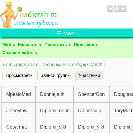
☰ Menu
Моё
Написать
Прочитать
Полезное
О нашем сайте
Есть тут как я , зависимые от Apple Watch
>
Просмотреть
Записи группы
Участники
(активная вклад
Главные вкладки
MpestoMed
Donniejaith
SpencerGon
Douglas
Jeffreytow
Diplomi_nept
Doloresnip
TaryMed
Cesarmat
Diplomi_sjkt
Diplomi_vlkt
Diplomi_