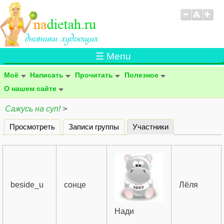
☰ Menu
Моё
Написать
Прочитать
Полезное
О нашем сайте
Сажусь на суп!
>
Просмотреть
Записи группы
Участники
(активная вклад
Главные вкладки
beside_u
сонце
Лёля
Нади