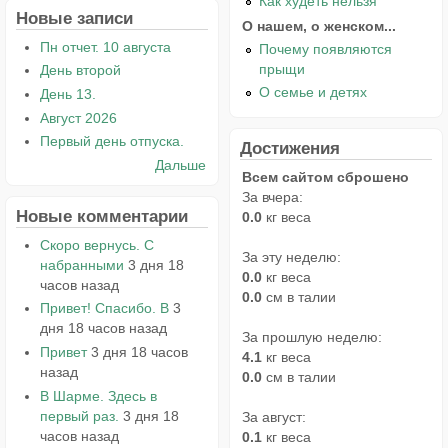
Как худеть нельзя
Новые записи
О нашем, о женском...
Пн отчет. 10 августа
Почему появляются
прыщи
День второй
О семье и детях
День 13.
Август 2026
Первый день отпуска.
Достижения
Дальше
Всем сайтом сброшено
За вчера:
Новые комментарии
0.0
кг веса
Скоро вернусь. С
За эту неделю:
набранными
3 дня 18
0.0
кг веса
часов назад
0.0
см в талии
Привет! Спасибо. В
3
дня 18 часов назад
За прошлую неделю:
Привет
3 дня 18 часов
4.1
кг веса
назад
0.0
см в талии
В Шарме. Здесь в
первый раз.
3 дня 18
За август:
часов назад
0.1
кг веса