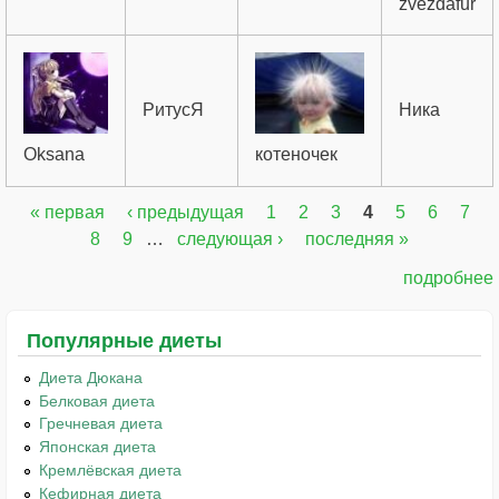
zvezdafur
РитусЯ
Ника
Oksana
котеночек
« первая
‹ предыдущая
1
2
3
4
5
6
7
Страницы
8
9
…
следующая ›
последняя »
подробнее
Популярные диеты
Диета Дюкана
Белковая диета
Гречневая диета
Японская диета
Кремлёвская диета
Кефирная диета