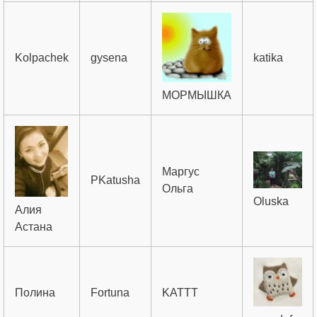
Kolpachek
gysena
katika
МОРМЫШКА
Маргус
PKatusha
Ольга
Oluska
Алия
Астана
Полина
Fortuna
KATTT