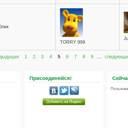
лик
Ju
TORRY 999
едыдущая
1
2
3
4
5
6
7
8
9
…
следующая
Присоединяйся!
Сейча
Пользова