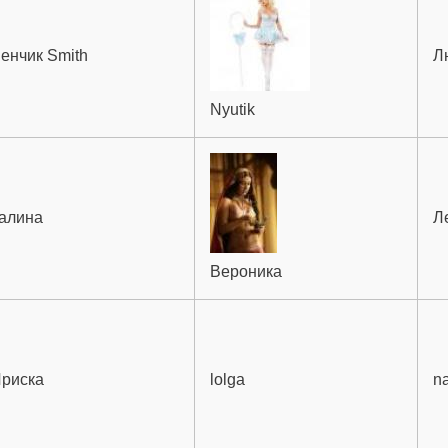
енчик Smith
Л
Nyutik
алина
Л
Вероника
риска
lolga
na