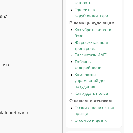
загорать
Где жить в
зарубежном туре
юба
В помощь худеющим
Как убрать живот и
бока
Жиросжигающая
тренировка
Рассчитать ИМТ
Таблицы
енча
калорийности
Комплексы
упражнений для
похудения
Как худеть нельзя
О нашем, о женском...
Почему появляются
tali pretmann
прыщи
О семье и детях