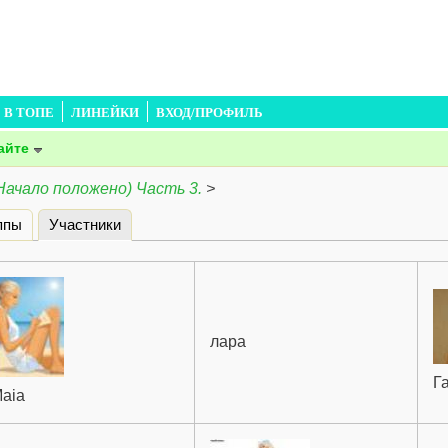
В ТОПЕ
ЛИНЕЙКИ
ВХОД/ПРОФИЛЬ
айте
Начало положено) Часть 3.
>
ппы
Участники
(активная вкладка)
лара
Г
aia