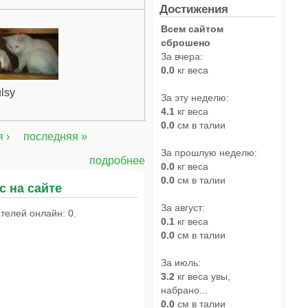
Достижения
Всем сайтом
сброшено
За вчера:
0.0
кг веса
lsy
За эту неделю:
4.1
кг веса
0.0
см в талии
 ›
последняя »
За прошлую неделю:
подробнее
0.0
кг веса
0.0
см в талии
с на сайте
За август:
телей онлайн: 0.
0.1
кг веса
0.0
см в талии
За июль:
3.2
кг веса увы,
набрано...
0.0
см в талии