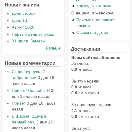
Новые записи
Как худеть нельзя
О нашем, о женском...
День второй
Почему появляются
День 13.
прыщи
Август 2026
О семье и детях
Первый день отпуска.
31 июля. Замеры
Дальше
Достижения
Всем сайтом сброшено
Новые комментарии
За вчера:
0.0
кг веса
Скоро вернусь. С
набранными
3 дня 16
За эту неделю:
часов назад
0.0
кг веса
Привет! Спасибо. В
3
0.0
см в талии
дня 16 часов назад
Привет
3 дня 16 часов
За прошлую неделю:
назад
4.1
кг веса
В Шарме. Здесь в
0.0
см в талии
первый раз.
3 дня 16
часов назад
За август: