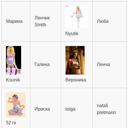
Ленчик
Марина
Люба
Smith
Nyutik
Галина
Ленча
Ksunik
Вероника
natali
Ириска
lolga
pretmann
52 гк