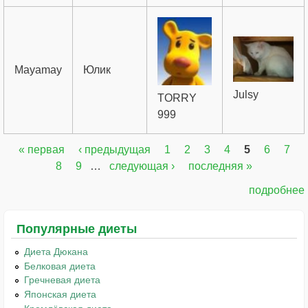
Mayamay
Юлик
Julsy
TORRY
999
« первая
‹ предыдущая
1
2
3
4
5
6
7
Страницы
8
9
…
следующая ›
последняя »
подробнее
Популярные диеты
Диета Дюкана
Белковая диета
Гречневая диета
Японская диета