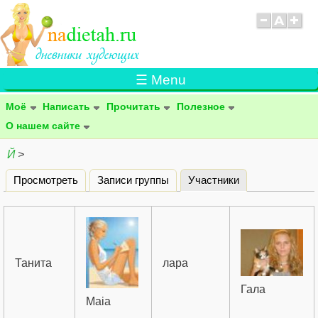
☰ Menu
Моё
Написать
Прочитать
Полезное
О нашем сайте
Й
>
Просмотреть
Записи группы
Участники
(активная вклад
Главные вкладки
Танита
лара
Гала
Maia