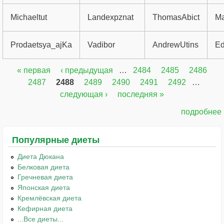
Michaeltut
Landexpznat
ThomasAbict
Ma
Prodaetsya_ajKa
Vadibor
AndrewUtins
Ed
« первая
‹ предыдущая
…
2484
2485
2486
Страницы
2487
2488
2489
2490
2491
2492
…
следующая ›
последняя »
подробнее
Популярные диеты
Диета Дюкана
Белковая диета
Гречневая диета
Японская диета
Кремлёвская диета
Кефирная диета
...Все диеты...