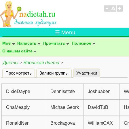
☰ Menu
Моё
Написать
Прочитать
Полезное
О нашем сайте
Диеты
>
Японская диета
>
Просмотреть
Записи группы
Участники
(активная вклад
Главные вкладки
DixieDaype
Dennisstofe
Joshuaben
W
ChaMeaply
MichaelGeork
DavidTuB
Ha
RonaldNer
Brockagova
WilliamCAX
Gr