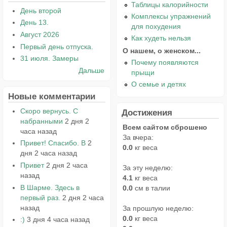
Таблицы калорийности
День второй
Комплексы упражнений
День 13.
для похудения
Август 2026
Как худеть нельзя
Первый день отпуска.
О нашем, о женском...
31 июля. Замеры
Почему появляются
Дальше
прыщи
О семье и детях
Новые комментарии
Скоро вернусь. С
Достижения
набранными
2 дня 2
Всем сайтом сброшено
часа назад
За вчера:
Привет! Спасибо. В
2
0.0
кг веса
дня 2 часа назад
Привет
2 дня 2 часа
За эту неделю:
назад
4.1
кг веса
В Шарме. Здесь в
0.0
см в талии
первый раз.
2 дня 2 часа
назад
За прошлую неделю:
0.0
кг веса
:)
3 дня 4 часа назад