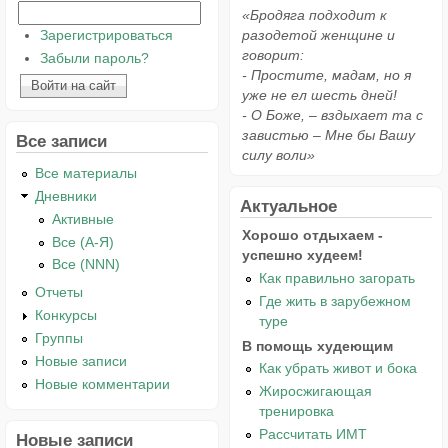
«Бродяга подходит к
Зарегистрироваться
разодетой женщине и
говорит:
Забыли пароль?
- Простите, мадам, но я
уже не ел шесть дней!
- О Боже, – вздыхает та с
завистью – Мне бы Вашу
Все записи
силу воли»
Все материалы
Дневники
Актуальное
Активные
Хорошо отдыхаем -
Все (А-Я)
успешно худеем!
Все (NNN)
Как правильно загорать
Отчеты
Где жить в зарубежном
Конкурсы
туре
Группы
В помощь худеющим
Новые записи
Как убрать живот и бока
Новые комментарии
Жиросжигающая
тренировка
Рассчитать ИМТ
Новые записи