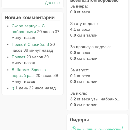
Всем сайтом сброшено
Дальше
За вчера:
0.0
кг веса
Новые комментарии
За эту неделю:
Скоро вернусь. С
4.1
кг веса
набранными
20 часов 37
0.0
см в талии
минут назад
Привет! Спасибо. В
20
За прошлую неделю:
часов 38 минут назад
0.0
кг веса
Привет
20 часов 39
0.0
см в талии
минут назад
В Шарме. Здесь в
За август:
первый раз.
20 часов 39
0.1
кг веса
минут назад
0.0
см в талии
:)
1 день 22 часа назад
За июль:
3.2
кг веса увы, набрано...
0.0
см в талии
Лидеры