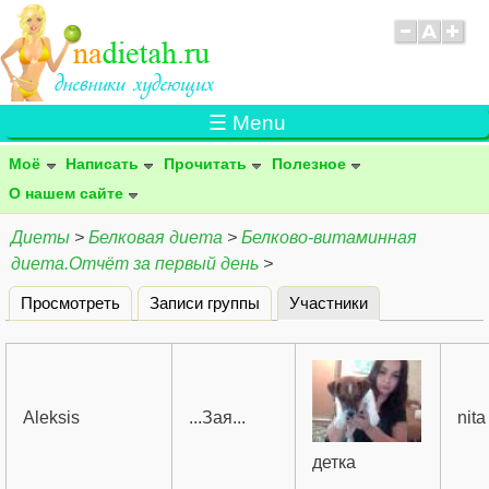
☰ Menu
Моё
Написать
Прочитать
Полезное
О нашем сайте
Диеты
>
Белковая диета
>
Белково-витаминная
диета.Отчёт за первый день
>
Просмотреть
Записи группы
Участники
(активная вклад
Главные вкладки
Aleksis
...Зая...
nita
детка