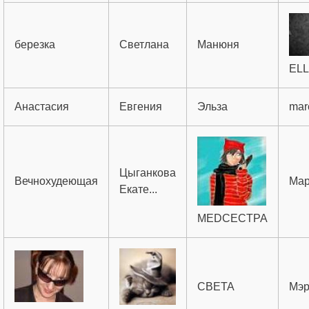
березка
Светлана
Манюня
ELL
Анастасия
Евгения
Эльза
mar
Цыганкова
Вечнохудеющая
Мар
Екате...
MEDCECTPA
СВЕТА
Мэ