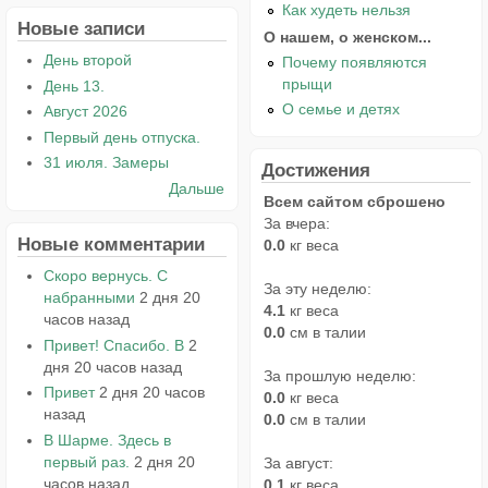
Как худеть нельзя
Новые записи
О нашем, о женском...
День второй
Почему появляются
прыщи
День 13.
О семье и детях
Август 2026
Первый день отпуска.
31 июля. Замеры
Достижения
Дальше
Всем сайтом сброшено
За вчера:
Новые комментарии
0.0
кг веса
Скоро вернусь. С
За эту неделю:
набранными
2 дня 20
4.1
кг веса
часов назад
0.0
см в талии
Привет! Спасибо. В
2
дня 20 часов назад
За прошлую неделю:
Привет
2 дня 20 часов
0.0
кг веса
назад
0.0
см в талии
В Шарме. Здесь в
первый раз.
2 дня 20
За август:
часов назад
0.1
кг веса