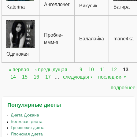
Ангеллочег
Викусик
Katerina
Багира
Пробле-
Балалайка
mane4ka
ммм-а
Одинокая
« первая
‹ предыдущая
…
9
10
11
12
13
Страницы
14
15
16
17
…
следующая ›
последняя »
подробнее
Популярные диеты
Диета Дюкана
Белковая диета
Гречневая диета
Японская диета