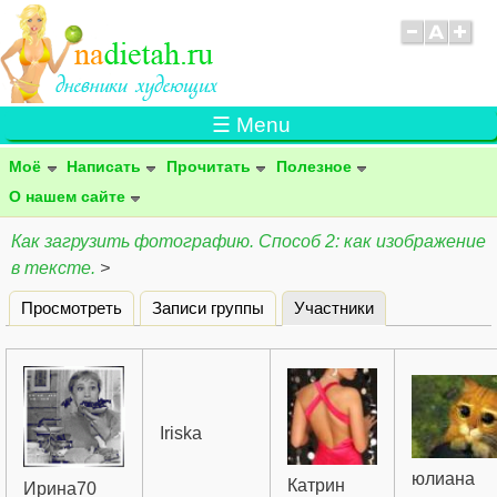
☰ Menu
Моё
Написать
Прочитать
Полезное
О нашем сайте
Как загрузить фотографию. Способ 2: как изображение
в тексте.
>
Просмотреть
Записи группы
Участники
(активная вклад
Главные вкладки
Iriska
юлиана
Катрин
Ирина70