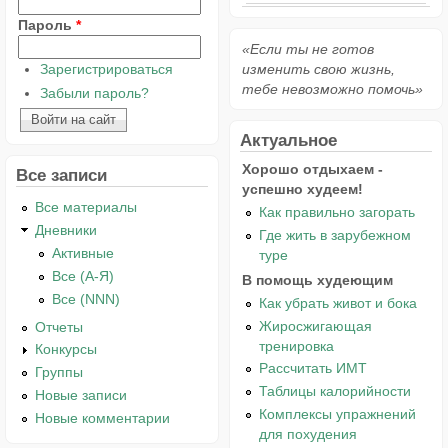
Пароль
*
«Если ты не готов
Зарегистрироваться
изменить свою жизнь,
тебе невозможно помочь»
Забыли пароль?
Актуальное
Хорошо отдыхаем -
Все записи
успешно худеем!
Все материалы
Как правильно загорать
Дневники
Где жить в зарубежном
Активные
туре
Все (А-Я)
В помощь худеющим
Все (NNN)
Как убрать живот и бока
Жиросжигающая
Отчеты
тренировка
Конкурсы
Рассчитать ИМТ
Группы
Таблицы калорийности
Новые записи
Комплексы упражнений
Новые комментарии
для похудения