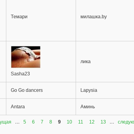
Темари
милашка.by
лика
Sasha23
Go Go dancers
Lapysia
Antara
Аминь
дущая
…
5
6
7
8
9
10
11
12
13
…
следую