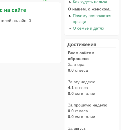
Как худеть нельзя
О нашем, о женском...
с на сайте
Почему появляются
телей онлайн: 0.
прыщи
О семье и детях
Достижения
Всем сайтом
сброшено
За вчера:
0.0
кг веса
За эту неделю:
4.1
кг веса
0.0
см в талии
За прошлую неделю:
0.0
кг веса
0.0
см в талии
За август: