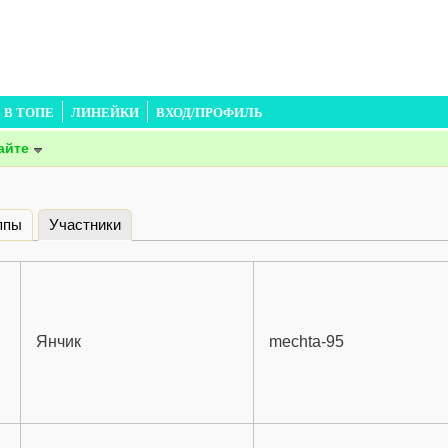
В ТОПЕ
ЛИНЕЙКИ
ВХОД/ПРОФИЛЬ
айте
ппы
Участники
(активная вкладка)
Янчик
mechta-95