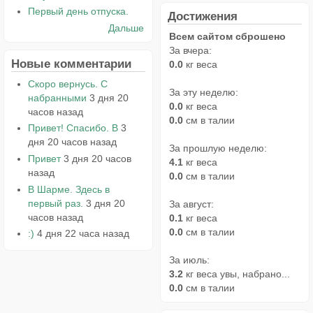
Первый день отпуска.
Достижения
Дальше
Всем сайтом сброшено
За вчера:
Новые комментарии
0.0
кг веса
Скоро вернусь. С
За эту неделю:
набранными
3 дня 20
0.0
кг веса
часов назад
0.0
см в талии
Привет! Спасибо. В
3
дня 20 часов назад
За прошлую неделю:
Привет
3 дня 20 часов
4.1
кг веса
назад
0.0
см в талии
В Шарме. Здесь в
первый раз.
3 дня 20
За август:
часов назад
0.1
кг веса
0.0
см в талии
:)
4 дня 22 часа назад
За июль:
3.2
кг веса увы, набрано...
0.0
см в талии