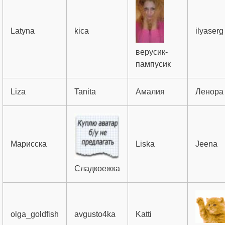
Latyna
kica
ilyaserg
верусик-
пампусик
Liza
Tanita
Амалия
Ленора
Марисска
Liska
Jeena
Сладкоежка
olga_goldfish
avgusto4ka
Katti