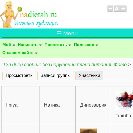
☰ Menu
Моё
Написать
Прочитать
Полезное
О нашем сайте
126 дней вообще без нарушений плана питания. Фото
>
Просмотреть
Записи группы
Участники
(активная вклад
Главные вкладки
liniya
Натика
Динозаврик
taniuha