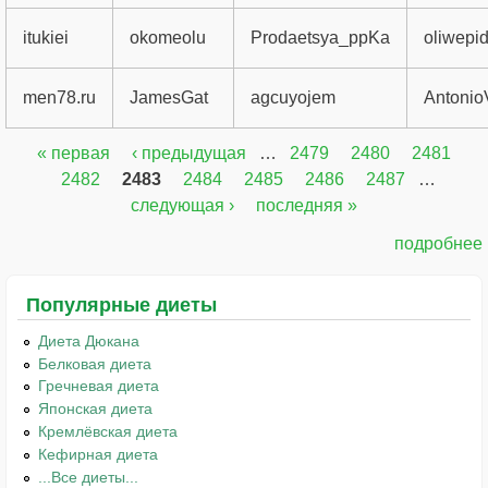
itukiei
okomeolu
Prodaetsya_ppKa
oliwepi
men78.ru
JamesGat
agcuyojem
Antonio
« первая
‹ предыдущая
…
2479
2480
2481
Страницы
2482
2483
2484
2485
2486
2487
…
следующая ›
последняя »
подробнее
Популярные диеты
Диета Дюкана
Белковая диета
Гречневая диета
Японская диета
Кремлёвская диета
Кефирная диета
...Все диеты...