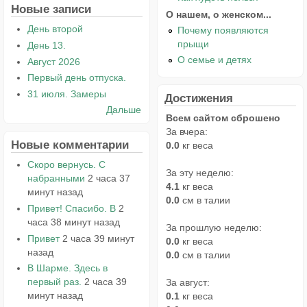
Новые записи
О нашем, о женском...
День второй
Почему появляются
прыщи
День 13.
О семье и детях
Август 2026
Первый день отпуска.
31 июля. Замеры
Достижения
Дальше
Всем сайтом сброшено
За вчера:
Новые комментарии
0.0
кг веса
Скоро вернусь. С
За эту неделю:
набранными
2 часа 37
4.1
кг веса
минут назад
0.0
см в талии
Привет! Спасибо. В
2
часа 38 минут назад
За прошлую неделю:
Привет
2 часа 39 минут
0.0
кг веса
назад
0.0
см в талии
В Шарме. Здесь в
первый раз.
2 часа 39
За август:
минут назад
0.1
кг веса