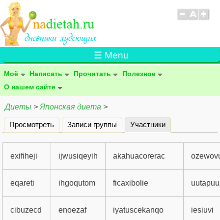
☰ Menu
Моё
Написать
Прочитать
Полезное
О нашем сайте
Диеты
>
Японская диета
>
Просмотреть
Записи группы
Участники
(активная вклад
Главные вкладки
exifiheji
ijwusiqeyih
akahuacorerac
ozewov
eqareti
ihgoqutom
ficaxibolie
uutapuu
cibuzecd
enoezaf
iyatuscekanqo
iesiuvi