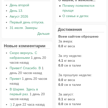
День второй
Почему появляются
прыщи
День 13.
О семье и детях
Август 2026
Первый день отпуска.
31 июля. Замеры
Достижения
Дальше
Всем сайтом сброшено
За вчера:
Новые комментарии
0.0
кг веса
Скоро вернусь. С
За эту неделю:
набранными
1 день 20
4.1
кг веса
часов назад
0.0
см в талии
Привет! Спасибо. В
1
день 20 часов назад
За прошлую неделю:
Привет
1 день 20 часов
0.0
кг веса
назад
0.0
см в талии
В Шарме. Здесь в
первый раз.
1 день 20
За август:
часов назад
0.1
кг веса
0.0
см в талии
:)
2 дня 22 часа назад