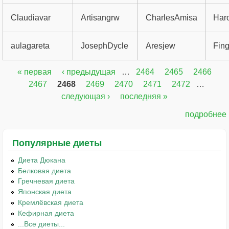
Claudiavar
Artisangrw
CharlesAmisa
Haro
aulagareta
JosephDycle
Aresjew
Fin
« первая
‹ предыдущая
…
2464
2465
2466
Страницы
2467
2468
2469
2470
2471
2472
…
следующая ›
последняя »
подробнее
Популярные диеты
Диета Дюкана
Белковая диета
Гречневая диета
Японская диета
Кремлёвская диета
Кефирная диета
...Все диеты...