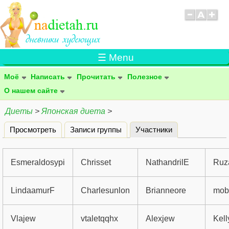
☰ Menu
Моё
Написать
Прочитать
Полезное
О нашем сайте
Диеты
>
Японская диета
>
Просмотреть
Записи группы
Участники
(активная вклад
Главные вкладки
Esmeraldosypi
Chrisset
NathandrilE
Ruz
LindaamurF
Charlesunlon
Brianneore
mob
Vlajew
vtaletqqhx
Alexjew
Kel