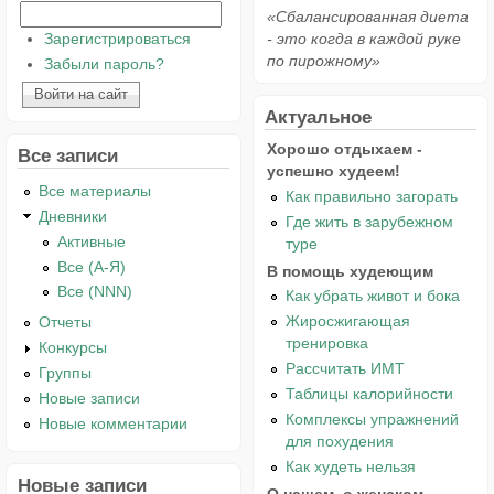
«Сбалансированная диета
Зарегистрироваться
- это когда в каждой руке
по пирожному»
Забыли пароль?
Актуальное
Хорошо отдыхаем -
Все записи
успешно худеем!
Все материалы
Как правильно загорать
Дневники
Где жить в зарубежном
Активные
туре
Все (А-Я)
В помощь худеющим
Все (NNN)
Как убрать живот и бока
Жиросжигающая
Отчеты
тренировка
Конкурсы
Рассчитать ИМТ
Группы
Таблицы калорийности
Новые записи
Комплексы упражнений
Новые комментарии
для похудения
Как худеть нельзя
Новые записи
О нашем, о женском...