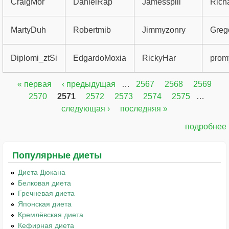
CraigMor
DanielRap
Jamesspili
Rich
MartyDuh
Robertmib
Jimmyzonry
Greg
Diplomi_ztSi
EdgardoMoxia
RickyHar
prom
« первая
‹ предыдущая
…
2567
2568
2569
Страницы
2570
2571
2572
2573
2574
2575
…
следующая ›
последняя »
подробнее
Популярные диеты
Диета Дюкана
Белковая диета
Гречневая диета
Японская диета
Кремлёвская диета
Кефирная диета