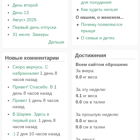
для похудения
День второй
Как худеть нельзя
День 13.
О нашем, о женском...
Август 2026
Почему появляются
Первый день отпуска.
прыщи
31 июля. Замеры
О семье и детях
Дальше
Достижения
Новые комментарии
Всем сайтом сброшено
Скоро вернусь. С
За вчера:
набранными
1 день 8
0.0
кг веса
часов назад
Привет! Спасибо. В
1
За эту неделю:
день 8 часов назад
4.1
кг веса
Привет
1 день 8 часов
0.0
см в талии
назад
В Шарме. Здесь в
За прошлую неделю:
первый раз.
1 день 8
0.0
кг веса
часов назад
0.0
см в талии
:)
2 дня 10 часов назад
За август: