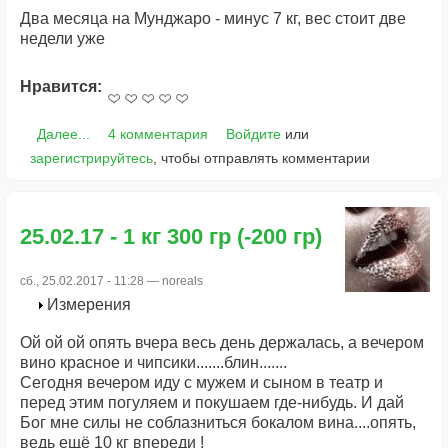
Два месяца на Мунджаро - минус 7 кг, вес стоит две
недели уже
Нравится:
Далее...
4 комментария
Войдите
или
зарегистрируйтесь
, чтобы отправлять комментарии
25.02.17 - 1 кг 300 гр (-200 гр)
сб., 25.02.2017 - 11:28 —
noreals
Измерения
Ой ой ой опять вчера весь день держалась, а вечером
вино красное и чипсики.......блин.......
Сегодня вечером иду с мужем и сыном в театр и
перед этим погуляем и покушаем где-нибудь. И дай
Бог мне силы не соблазниться бокалом вина....опять,
ведь ещё 10 кг впереди !