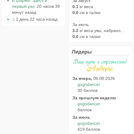
В Шарме. Здесь в
За август:
первый раз.
20 часов 39
0.1
кг веса
минут назад
0.0
см в талии
:)
1 день 22 часа назад
За июль:
3.2
кг веса увы, набрано...
0.0
см в талии
Лидеры
За вчера,
06.08.2026
gogodancer
30 баллов
За прошлую неделю
gogodancer
баллов
За июль
gogodancer
419 баллов