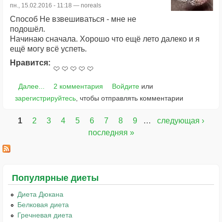
пн., 15.02.2016 - 11:18 —
noreals
Способ Не взвешиваться - мне не
подошёл.
Начинаю сначала. Хорошо что ещё лето далеко и я
ещё могу всё успеть.
Нравится:
Далее...
2 комментария
Войдите
или
зарегистрируйтесь
, чтобы отправлять комментарии
1
2
3
4
5
6
7
8
9
…
следующая ›
Страницы
последняя »
Популярные диеты
Диета Дюкана
Белковая диета
Гречневая диета