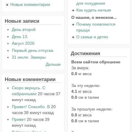
для похудения
Новые комментарии
Как худеть нельзя
О нашем, о женском...
Новые записи
Почему появляются
День второй
прыщи
День 13.
О семье и детях
Август 2026
Первый день отпуска.
Достижения
31 июля. Замеры
Всем сайтом сброшено
Дальше
За вчера:
0.0
кг веса
Новые комментарии
За эту неделю:
Скоро вернусь. С
4.1
кг веса
набранными
20 часов 37
0.0
см в талии
минут назад
Привет! Спасибо. В
20
За прошлую неделю:
часов 38 минут назад
0.0
кг веса
Привет
20 часов 39
0.0
см в талии
минут назад