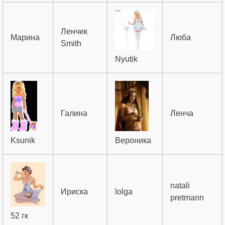
Ленчик
Марина
Люба
Smith
Nyutik
Галина
Ленча
Ksunik
Вероника
natali
Ириска
lolga
pretmann
52 гк