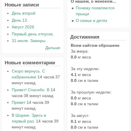
О нашем, о женском...
Новые записи
Почему появляются
День второй
прыщи
День 13.
О семье и детях
Август 2026
Первый день отпуска.
Достижения
31 июля. Замеры
Всем сайтом сброшено
Дальше
За вчера:
0.0
кг веса
Новые комментарии
За эту неделю:
Скоро вернусь. С
4.1
кг веса
набранными
14 часов 37
0.0
см в талии
минут назад
Привет! Спасибо. В
14
За прошлую неделю:
часов 38 минут назад
0.0
кг веса
Привет
14 часов 39
0.0
см в талии
минут назад
В Шарме. Здесь в
За август:
первый раз.
14 часов 39
0.1
кг веса
минут назад
0.0
см в талии