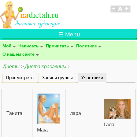
☰ Menu
Моё
Написать
Прочитать
Полезное
О нашем сайте
Диеты
>
Диета красавицы
>
Просмотреть
Записи группы
Участники
(активная вклад
Главные вкладки
Танита
лара
Гала
Maia