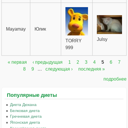
Mayamay
Юлик
Julsy
TORRY
999
« первая
‹ предыдущая
1
2
3
4
5
6
7
Страницы
8
9
…
следующая ›
последняя »
подробнее
Популярные диеты
Диета Дюкана
Белковая диета
Гречневая диета
Японская диета