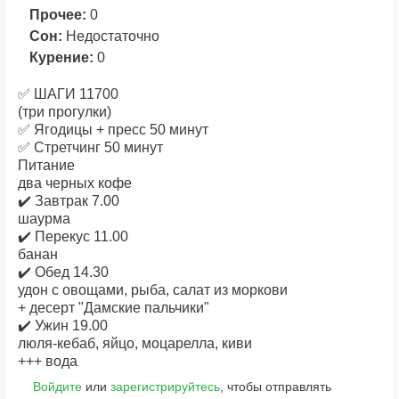
Прочее:
0
Сон:
Недостаточно
Курение:
0
✅ ШАГИ 11700
(три прогулки)
✅ Ягодицы + пресс 50 минут
✅ Стретчинг 50 минут
Питание
два черных кофе
✔️ Завтрак 7.00
шаурма
✔️ Перекус 11.00
банан
✔️ Обед 14.30
удон с овощами, рыба, салат из моркови
+ десерт "Дамские пальчики"
✔️ Ужин 19.00
люля-кебаб, яйцо, моцарелла, киви
+++ вода
Войдите
или
зарегистрируйтесь
, чтобы отправлять