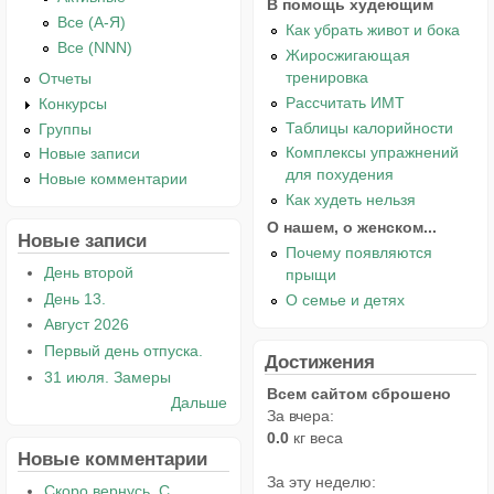
В помощь худеющим
Все (А-Я)
Как убрать живот и бока
Все (NNN)
Жиросжигающая
тренировка
Отчеты
Рассчитать ИМТ
Конкурсы
Таблицы калорийности
Группы
Комплексы упражнений
Новые записи
для похудения
Новые комментарии
Как худеть нельзя
О нашем, о женском...
Новые записи
Почему появляются
День второй
прыщи
День 13.
О семье и детях
Август 2026
Первый день отпуска.
Достижения
31 июля. Замеры
Всем сайтом сброшено
Дальше
За вчера:
0.0
кг веса
Новые комментарии
За эту неделю:
Скоро вернусь. С