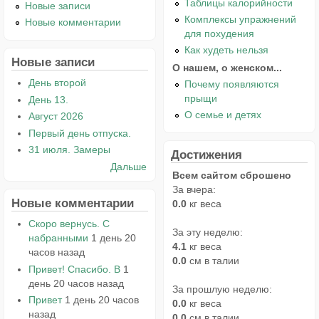
Таблицы калорийности
Новые записи
Комплексы упражнений
Новые комментарии
для похудения
Как худеть нельзя
Новые записи
О нашем, о женском...
День второй
Почему появляются
прыщи
День 13.
О семье и детях
Август 2026
Первый день отпуска.
31 июля. Замеры
Достижения
Дальше
Всем сайтом сброшено
За вчера:
Новые комментарии
0.0
кг веса
Скоро вернусь. С
За эту неделю:
набранными
1 день 20
4.1
кг веса
часов назад
0.0
см в талии
Привет! Спасибо. В
1
день 20 часов назад
За прошлую неделю:
Привет
1 день 20 часов
0.0
кг веса
назад
0.0
см в талии