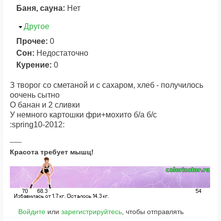
Баня, сауна:
Нет
Скрыть
Другое
Прочее:
0
Сон:
Недостаточно
Курение:
0
З творог со сметаной и с сахаром, хлеб - получилось
оочень сытно
О банан и 2 сливки
У немного картошки фри+мохито б/а б/с
:spring10-2012:
Красота требует мышц!
Войдите
или
зарегистрируйтесь
, чтобы отправлять