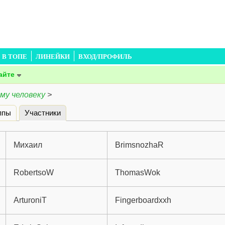
В ТОПЕ
ЛИНЕЙКИ
ВХОД/ПРОФИЛЬ
айте
му человеку
>
ппы
Участники
(активная вкладка)
Михаил
BrimsnozhaR
RobertsoW
ThomasWok
ArturoniT
Fingerboardxxh