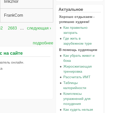
link2nor
Актуальное
FrankCom
Хорошо отдыхаем -
успешно худеем!
Как правильно
82
2683
…
следующая ›
загорать
Где жить в
подробнее
зарубежном туре
В помощь худеющим
с на сайте
Как убрать живот и
бока
ватель онлайн.
Жиросжигающая
ka
тренировка
Рассчитать ИМТ
Таблицы
калорийности
Комплексы
упражнений для
похудения
Как худеть нельзя