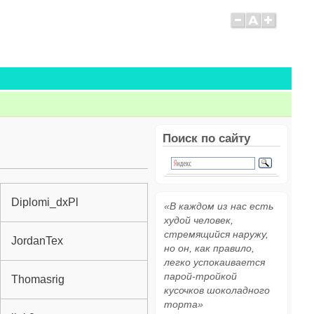
Поиск по сайту
Diplomi_dxPl
«В каждом из нас есть
худой человек,
стремящийся наружу,
JordanTex
но он, как правило,
легко успокаивается
парой-тройкой
Thomasrig
кусочков шоколадного
торта»