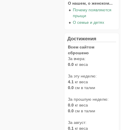
О нашем, о женском...
Почему появляются
прыщи
О семье и детях
Достижения
Всем сайтом
сброшено
За вчера:
0.0
кг веса
За эту неделю:
4.1
кг веса
0.0
см в талии
За прошлую неделю:
0.0
кг веса
0.0
см в талии
За август:
0.1
кг веса