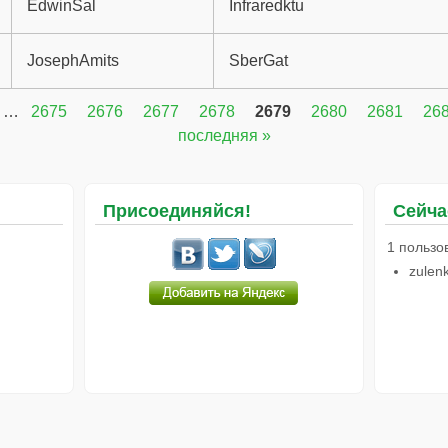
EdwinSal
Infraredktu
JosephAmits
SberGat
…
2675
2676
2677
2678
2679
2680
2681
26
последняя »
Присоединяйся!
Сейча
1 пользо
zulen