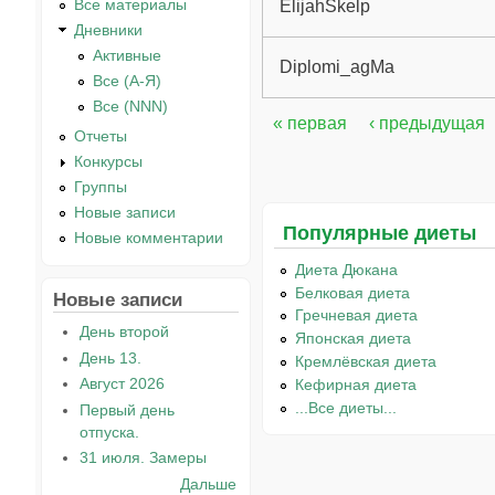
Все материалы
ElijahSkelp
Дневники
Активные
Diplomi_agMa
Все (А-Я)
Все (NNN)
« первая
‹ предыдущая
Страницы
Отчеты
Конкурсы
Группы
Новые записи
Популярные диеты
Новые комментарии
Диета Дюкана
Белковая диета
Новые записи
Гречневая диета
День второй
Японская диета
День 13.
Кремлёвская диета
Август 2026
Кефирная диета
...Все диеты...
Первый день
отпуска.
31 июля. Замеры
Дальше