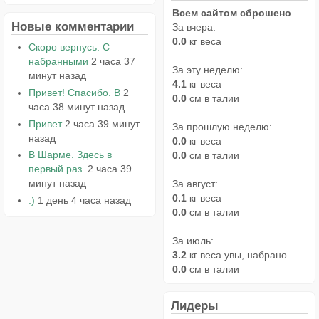
Всем сайтом сброшено
Новые комментарии
За вчера:
0.0
кг веса
Скоро вернусь. С
набранными
2 часа 37
За эту неделю:
минут назад
4.1
кг веса
Привет! Спасибо. В
2
0.0
см в талии
часа 38 минут назад
Привет
2 часа 39 минут
За прошлую неделю:
назад
0.0
кг веса
В Шарме. Здесь в
0.0
см в талии
первый раз.
2 часа 39
минут назад
За август:
0.1
кг веса
:)
1 день 4 часа назад
0.0
см в талии
За июль:
3.2
кг веса увы, набрано...
0.0
см в талии
Лидеры