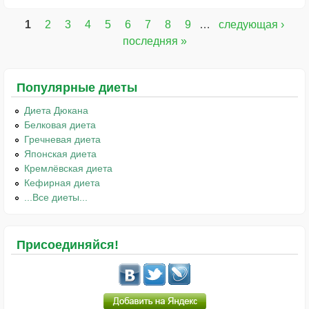
1
2
3
4
5
6
7
8
9
…
следующая ›
Страницы
последняя »
Популярные диеты
Диета Дюкана
Белковая диета
Гречневая диета
Японская диета
Кремлёвская диета
Кефирная диета
...Все диеты...
Присоединяйся!