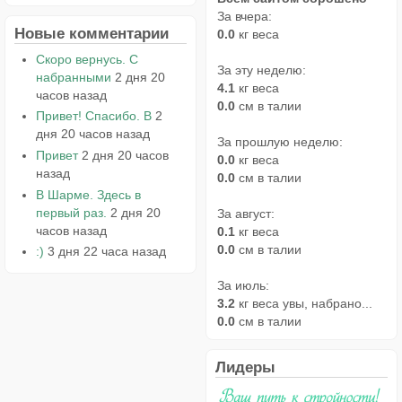
За вчера:
Новые комментарии
0.0
кг веса
Скоро вернусь. С
За эту неделю:
набранными
2 дня 20
4.1
кг веса
часов назад
0.0
см в талии
Привет! Спасибо. В
2
дня 20 часов назад
За прошлую неделю:
Привет
2 дня 20 часов
0.0
кг веса
назад
0.0
см в талии
В Шарме. Здесь в
первый раз.
2 дня 20
За август:
часов назад
0.1
кг веса
0.0
см в талии
:)
3 дня 22 часа назад
За июль:
3.2
кг веса увы, набрано...
0.0
см в талии
Лидеры