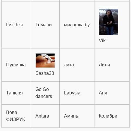
Lisichka
Темари
милашка.by
Vik
Пушинка
лика
Лили
Sasha23
Go Go
Танюня
Lapysia
Аня
dancers
Вова
Antara
Аминь
Колибри
ФИЗРУК