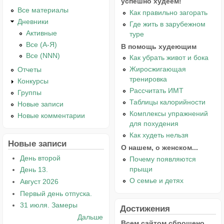
успешно худеем!
Все материалы
Как правильно загорать
Дневники
Где жить в зарубежном
Активные
туре
Все (А-Я)
В помощь худеющим
Все (NNN)
Как убрать живот и бока
Жиросжигающая
Отчеты
тренировка
Конкурсы
Рассчитать ИМТ
Группы
Таблицы калорийности
Новые записи
Комплексы упражнений
Новые комментарии
для похудения
Как худеть нельзя
Новые записи
О нашем, о женском...
День второй
Почему появляются
прыщи
День 13.
О семье и детях
Август 2026
Первый день отпуска.
31 июля. Замеры
Достижения
Дальше
Всем сайтом сброшено