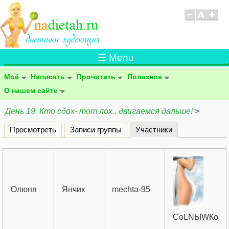
☰ Menu
Моё
Написать
Прочитать
Полезное
О нашем сайте
День 19. Кто сдох- тот лох.. двигаемся дальше!
>
Просмотреть
Записи группы
Участники
(активная вклад
Главные вкладки
Олюня
Янчик
mechta-95
СоLNЫWКо