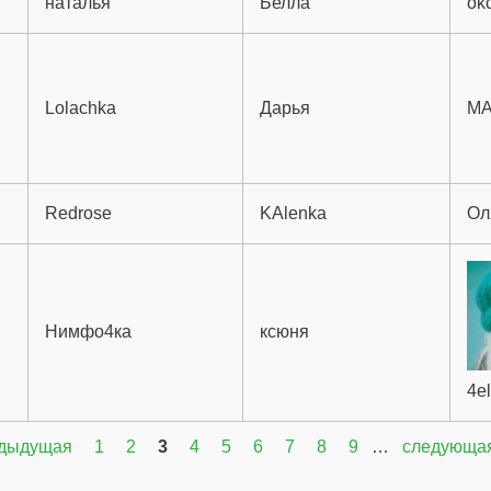
наталья
Белла
ok
Lolachka
Дарья
M
Redrose
KAlenka
Ол
Нимфо4ка
ксюня
4e
едыдущая
1
2
3
4
5
6
7
8
9
…
следующая