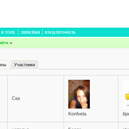
В ТОПЕ
ЛИНЕЙКИ
ВХОД/ПРОФИЛЬ
айте
ппы
Участники
(активная вкладка)
Ска
Konfveta
бр