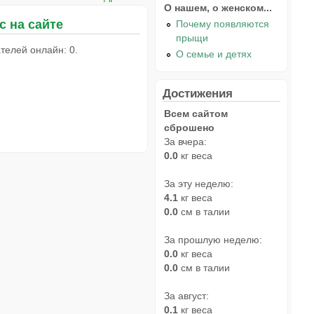
О нашем, о женском...
с на сайте
Почему появляются
прыщи
телей онлайн: 0.
О семье и детях
Достижения
Всем сайтом
сброшено
За вчера:
0.0
кг веса
За эту неделю:
4.1
кг веса
0.0
см в талии
За прошлую неделю:
0.0
кг веса
0.0
см в талии
За август:
0.1
кг веса