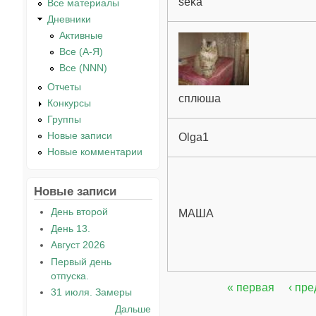
seka
Все материалы
Дневники
Активные
Все (А-Я)
Все (NNN)
Отчеты
сплюша
Конкурсы
Группы
Новые записи
Olga1
Новые комментарии
Новые записи
День второй
МАША
День 13.
Август 2026
Первый день
отпуска.
« первая
‹ пр
31 июля. Замеры
Страницы
Дальше