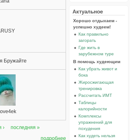
cana
Актуальное
Хорошо отдыхаем -
успешно худеем!
ARUSY
Как правильно
загорать
Где жить в
зарубежном туре
я Бружайте
В помощь худеющим
Как убрать живот и
бока
Жиросжигающая
тренировка
Рассчитать ИМТ
Таблицы
калорийности
love4ek
Комплексы
упражнений для
 ›
последняя »
похудения
Как худеть нельзя
подробнее