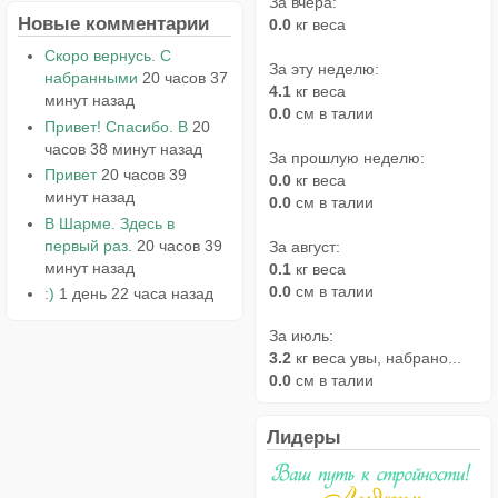
За вчера:
Новые комментарии
0.0
кг веса
Скоро вернусь. С
За эту неделю:
набранными
20 часов 37
4.1
кг веса
минут назад
0.0
см в талии
Привет! Спасибо. В
20
часов 38 минут назад
За прошлую неделю:
Привет
20 часов 39
0.0
кг веса
минут назад
0.0
см в талии
В Шарме. Здесь в
первый раз.
20 часов 39
За август:
минут назад
0.1
кг веса
0.0
см в талии
:)
1 день 22 часа назад
За июль:
3.2
кг веса увы, набрано...
0.0
см в талии
Лидеры