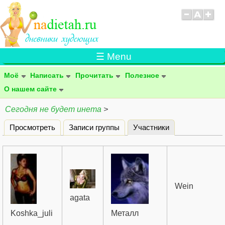
☰ Menu
Моё
Написать
Прочитать
Полезное
О нашем сайте
Сегодня не будет инета
>
Просмотреть
Записи группы
Участники
(активная вклад
Главные вкладки
Wein
agata
Koshka_juli
Металл