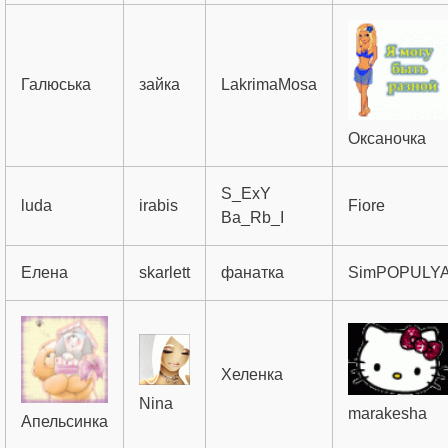
Галюська
зайка
LakrimaMosa
Оксаночка
S_ExY
luda
irabis
Fiore
Ba_Rb_I
Елена
skarlett
фанатка
SimPOPULY
Хеленка
Nina
marakesha
Апельсинка