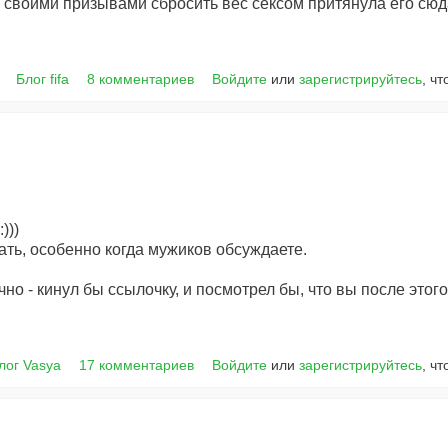
о своими призывами сбросить вес сексом притянула его сюд
Блог fifa
8 комментариев
Войдите
или
зарегистрируйтесь
, ч
)))
ать, особенно когда мужиков обсуждаете.
ично - кинул бы ссылочку, и посмотрел бы, что вы после этого
лог Vasya
17 комментариев
Войдите
или
зарегистрируйтесь
, ч