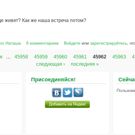
где живет? Как же наша встреча потом?
ог Наташа
8 комментариев
Войдите
или
зарегистрируйтесь
, ч
я
…
45958
45959
45960
45961
45962
45963
4
следующая ›
последняя »
Присоединяйся!
Сейча
Пользова