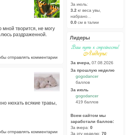
За июль:
3.2
кг веса увы,
набрано...
0.0
см в талии
со мной творится, не могу
влюсь раздраженной.
Лидеры
тобы отправлять комментарии
За вчера,
07.08.2026
За прошлую неделю
gogodancer
баллов
За июль
gogodancer
419 баллов
ужно нюхать всякие травы,
Всем сайтом мы
заработали баллов:
За вчера:
0
тобы отправлять комментарии
За эту неделю:
70