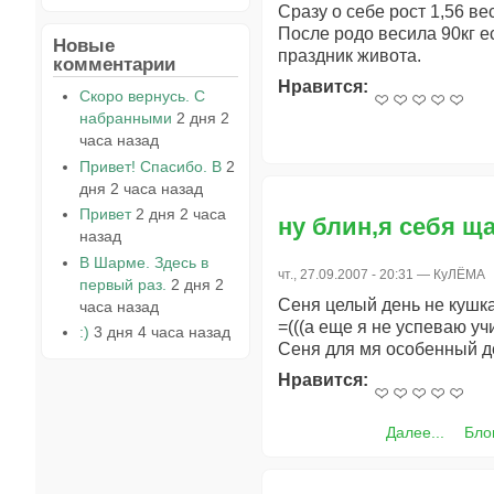
Сразу о себе рост 1,56 вес
После родо весила 90кг е
Новые
праздник живота.
комментарии
Нравится:
Скоро вернусь. С
набранными
2 дня 2
часа назад
Привет! Спасибо. В
2
дня 2 часа назад
Привет
2 дня 2 часа
ну блин,я себя ща
назад
В Шарме. Здесь в
чт., 27.09.2007 - 20:31 —
КуЛЁМА
первый раз.
2 дня 2
Сеня целый день не кушка
часа назад
=(((а еще я не успеваю учи
:)
3 дня 4 часа назад
Сеня для мя особенный д
Нравится:
Далее...
Бло