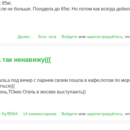
 85кг.
сли не больше. Похудела до 65кг. Но потом как всегда добил
Далее...
Блог тата
Войдите
или
зарегистрируйтесь
, ч
 так ненавижу(((
ла,а под вечер с парнем своим пошла в кафе,потом по морож
ться(((
ень,ТОкио Отель в москве выступають))
г КуЛЁМА
14 комментариев
Войдите
или
зарегистрируйтесь
, ч