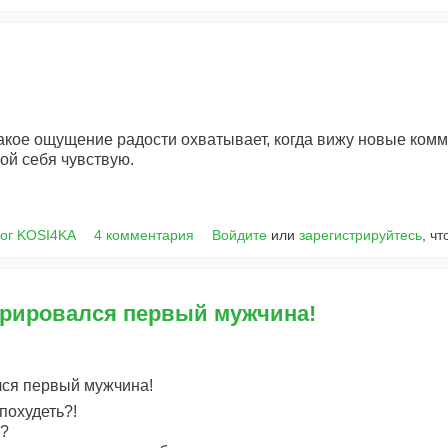
такое ощущение радости охватывает, когда вижу новые ком
ой себя чувствую.
ог KOSI4KA
4 комментария
Войдите
или
зарегистрируйтесь
, ч
трировался первый мужчина!
лся первый мужчина!
похудеть?!
ь?