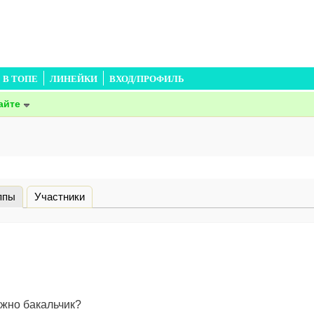
В ТОПЕ
ЛИНЕЙКИ
ВХОД/ПРОФИЛЬ
айте
ппы
(активная вкладка)
Участники
ожно бакальчик?