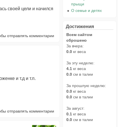
прыщи
ась своей цели и начился
О семье и детях
Достижения
Всем сайтом
тобы отправлять комментарии
сброшено
За вчера:
0.0
кг веса
За эту неделю:
4.1
кг веса
0.0
см в талии
енке и т.д и т.п.
За прошлую неделю:
0.0
кг веса
0.0
см в талии
За август:
тобы отправлять комментарии
0.1
кг веса
0.0
см в талии