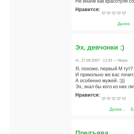
Не иначе как красотуля с
Нравится:
Далее...
Эх, девчонки :)
чт., 27.09.2007 - 13:33 —
Vasya
Я, похоже, первый М тут? :
И прикольно же вас почит
А особенно мужей. :)))
Эх, знал бы кого из них л
Нравится:
Далее...
Б
Предъява