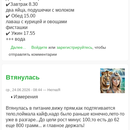
✔️Завтрак 8.30
два яйца, подушечки с молоком
✔️ Обед 15.00
лаваш с курицей и овощами
фисташки
✔️ Ужин 17.55
+++ вода
Далее...
Войдите
или
зарегистрируйтесь
, чтобы
отправлять комментарии
Втянулась
ср., 24.06.2026 - 08:44 —
НюткаЯ
Измерения
Втянулась в питание,вижу прям,как подтягивается
тело,поймала кайф,надо было раньше конечно,лето-то
уже в разгаре...До цели рост минус 100,то есть до 62
еще 800 грамм... и главное держать!