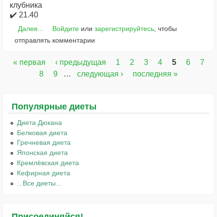
клубника
✔️ 21.40
Далее...
Войдите
или
зарегистрируйтесь
, чтобы
отправлять комментарии
« первая
‹ предыдущая
1
2
3
4
5
6
7
Страницы
8
9
…
следующая ›
последняя »
Популярные диеты
Диета Дюкана
Белковая диета
Гречневая диета
Японская диета
Кремлёвская диета
Кефирная диета
...Все диеты...
Присоединяйся!