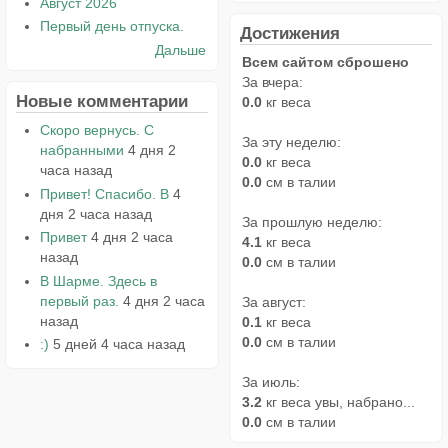
Август 2026
Первый день отпуска.
Достижения
Дальше
Всем сайтом сброшено
За вчера:
Новые комментарии
0.0
кг веса
Скоро вернусь. С
За эту неделю:
набранными
4 дня 2
0.0
кг веса
часа назад
0.0
см в талии
Привет! Спасибо. В
4
дня 2 часа назад
За прошлую неделю:
Привет
4 дня 2 часа
4.1
кг веса
назад
0.0
см в талии
В Шарме. Здесь в
первый раз.
4 дня 2 часа
За август:
назад
0.1
кг веса
0.0
см в талии
:)
5 дней 4 часа назад
За июль:
3.2
кг веса увы, набрано...
0.0
см в талии