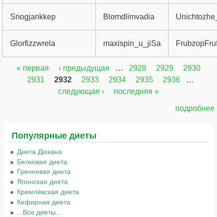
Snogjankkep
Blomdlimvadia
Unichtozhe
Glorfizzwrela
maxispin_u_jiSa
FrubzopFruf
« первая
‹ предыдущая
…
2928
2929
2930
Страницы
2931
2932
2933
2934
2935
2936
…
следующая ›
последняя »
подробнее
Популярные диеты
Диета Дюкана
Белковая диета
Гречневая диета
Японская диета
Кремлёвская диета
Кефирная диета
...Все диеты...