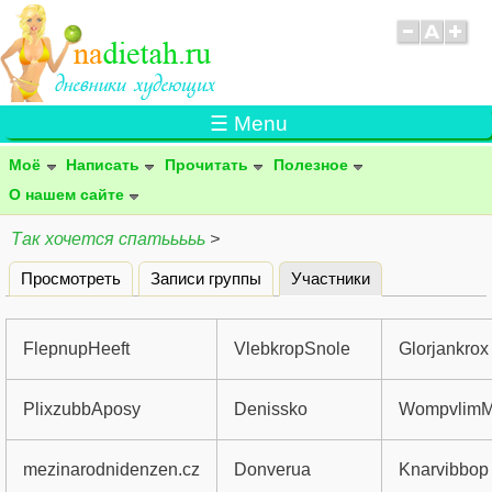
☰ Menu
Моё
Написать
Прочитать
Полезное
О нашем сайте
Так хочется спатььььь
>
Просмотреть
Записи группы
Участники
(активная вклад
Главные вкладки
FlepnupHeeft
VlebkropSnole
Glorjankrox
PlixzubbAposy
Denissko
WompvlimM
mezinarodnidenzen.cz
Donverua
Knarvibbop