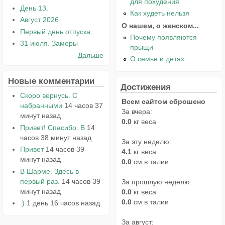
для похудения
День 13.
Как худеть нельзя
Август 2026
О нашем, о женском...
Первый день отпуска.
Почему появляются
31 июля. Замеры
прыщи
Дальше
О семье и детях
Новые комментарии
Достижения
Скоро вернусь. С
Всем сайтом сброшено
набранными
14 часов 37
За вчера:
минут назад
0.0
кг веса
Привет! Спасибо. В
14
часов 38 минут назад
За эту неделю:
Привет
14 часов 39
4.1
кг веса
минут назад
0.0
см в талии
В Шарме. Здесь в
первый раз.
14 часов 39
За прошлую неделю:
минут назад
0.0
кг веса
0.0
см в талии
:)
1 день 16 часов назад
За август: