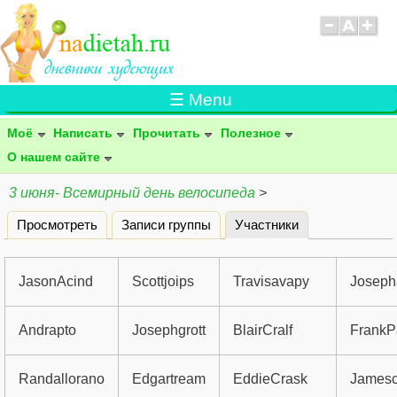
☰ Menu
Моё
Написать
Прочитать
Полезное
О нашем сайте
3 июня- Всемирный день велосипеда
>
Просмотреть
Записи группы
Участники
(активная вклад
Главные вкладки
JasonAcind
Scottjoips
Travisavapy
Josep
Andrapto
Josephgrott
BlairCralf
FrankPa
Randallorano
Edgartream
EddieCrask
James