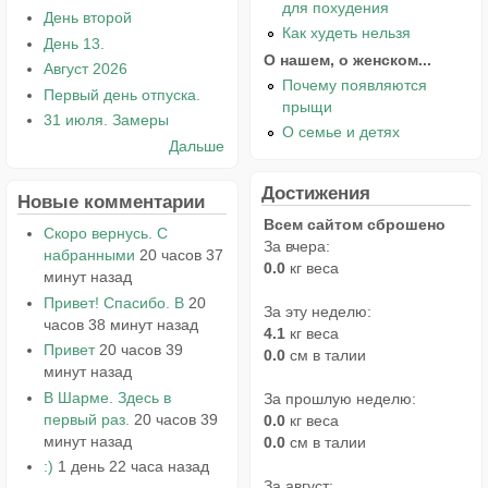
для похудения
День второй
Как худеть нельзя
День 13.
О нашем, о женском...
Август 2026
Почему появляются
Первый день отпуска.
прыщи
31 июля. Замеры
О семье и детях
Дальше
Достижения
Новые комментарии
Всем сайтом сброшено
Скоро вернусь. С
За вчера:
набранными
20 часов 37
0.0
кг веса
минут назад
Привет! Спасибо. В
20
За эту неделю:
часов 38 минут назад
4.1
кг веса
Привет
20 часов 39
0.0
см в талии
минут назад
В Шарме. Здесь в
За прошлую неделю:
первый раз.
20 часов 39
0.0
кг веса
минут назад
0.0
см в талии
:)
1 день 22 часа назад
За август: