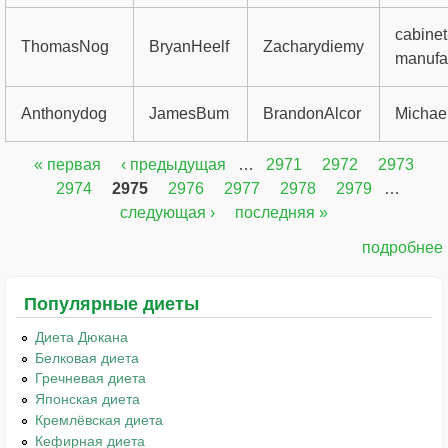
cabinet
ThomasNog
BryanHeelf
Zacharydiemy
manufac
Anthonydog
JamesBum
BrandonAlcor
Michae
« первая
‹ предыдущая
…
2971
2972
2973
Страницы
2974
2975
2976
2977
2978
2979
…
следующая ›
последняя »
подробнее
Популярные диеты
Диета Дюкана
Белковая диета
Гречневая диета
Японская диета
Кремлёвская диета
Кефирная диета