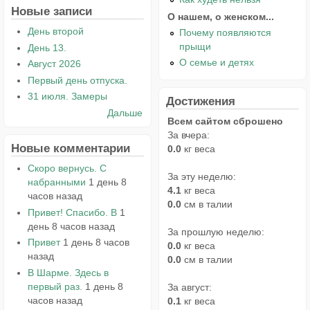
Новые записи
О нашем, о женском...
День второй
Почему появляются
прыщи
День 13.
О семье и детях
Август 2026
Первый день отпуска.
31 июля. Замеры
Достижения
Дальше
Всем сайтом сброшено
За вчера:
Новые комментарии
0.0
кг веса
Скоро вернусь. С
За эту неделю:
набранными
1 день 8
4.1
кг веса
часов назад
0.0
см в талии
Привет! Спасибо. В
1
день 8 часов назад
За прошлую неделю:
Привет
1 день 8 часов
0.0
кг веса
назад
0.0
см в талии
В Шарме. Здесь в
первый раз.
1 день 8
За август:
часов назад
0.1
кг веса