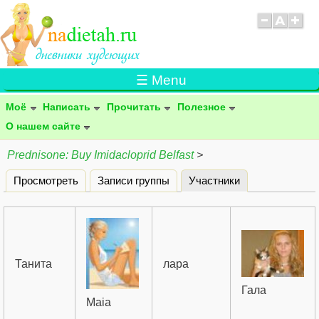
☰ Menu
Моё
Написать
Прочитать
Полезное
О нашем сайте
Prednisone: Buy Imidacloprid Belfast
>
Просмотреть
Записи группы
Участники
(активная вклад
Главные вкладки
Танита
лара
Гала
Maia