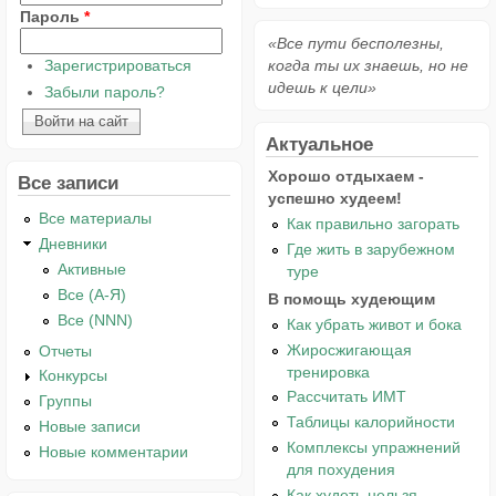
Пароль
*
«Все пути бесполезны,
Зарегистрироваться
когда ты их знаешь, но не
идешь к цели»
Забыли пароль?
Актуальное
Хорошо отдыхаем -
Все записи
успешно худеем!
Все материалы
Как правильно загорать
Дневники
Где жить в зарубежном
Активные
туре
Все (А-Я)
В помощь худеющим
Все (NNN)
Как убрать живот и бока
Жиросжигающая
Отчеты
тренировка
Конкурсы
Рассчитать ИМТ
Группы
Таблицы калорийности
Новые записи
Комплексы упражнений
Новые комментарии
для похудения
Как худеть нельзя