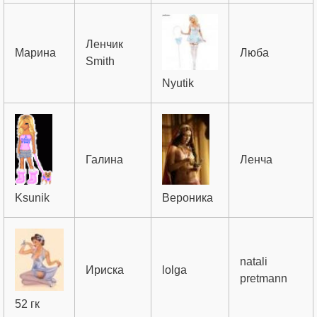
Ленчик
Марина
Люба
Smith
Nyutik
Галина
Ленча
Ksunik
Вероника
natali
Ириска
lolga
pretmann
52 гк