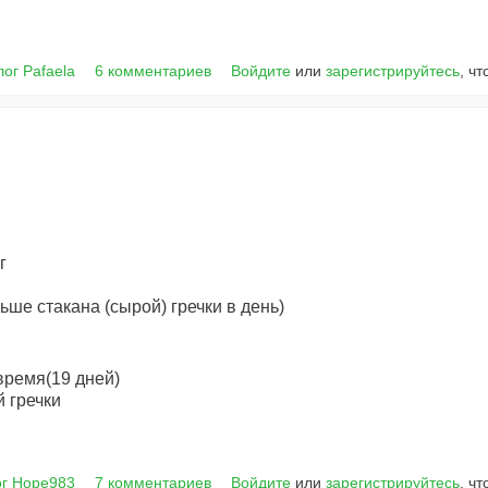
лог Pafaela
6 комментариев
Войдите
или
зарегистрируйтесь
, ч
г
ьше стакана (сырой) гречки в день)
 время(19 дней)
й гречки
ог Hope983
7 комментариев
Войдите
или
зарегистрируйтесь
, ч