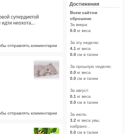
Достижения
Всем сайтом
овой супердиетой
сброшено
идти неохота...
За вчера:
0.0
кг веса
За эту неделю:
тобы отправлять комментарии
4.1
кг веса
0.0
см в талии
За прошлую неделю:
0.0
кг веса
0.0
см в талии
За август:
0.1
кг веса
0.0
см в талии
тобы отправлять комментарии
За июль:
3.2
кг веса увы,
набрано...
0.0
см в талии