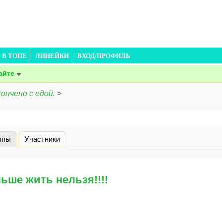
В ТОПЕ
ЛИНЕЙКИ
ВХОД/ПРОФИЛЬ
айте
кончено с едой.
>
ппы
(активная вкладка)
Участники
льше жить нельзя!!!!