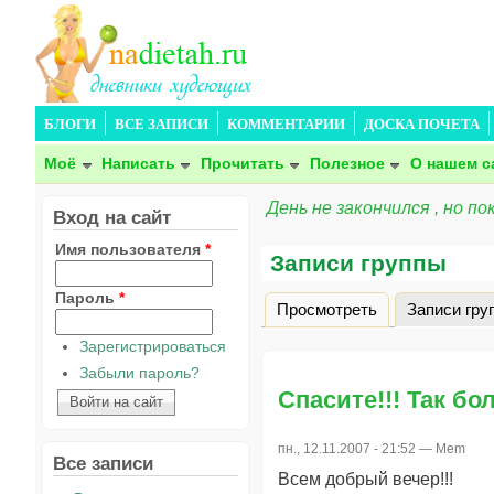
БЛОГИ
ВСЕ ЗАПИСИ
КОММЕНТАРИИ
ДОСКА ПОЧЕТА
Моё
Написать
Прочитать
Полезное
О нашем с
День не закончился , но по
Вход на сайт
Имя пользователя
*
Записи группы
Пароль
*
Просмотреть
Записи гру
Главные вкладки
Зарегистрироваться
Забыли пароль?
Спасите!!! Так бо
пн., 12.11.2007 - 21:52 —
Mem
Все записи
Всем добрый вечер!!!