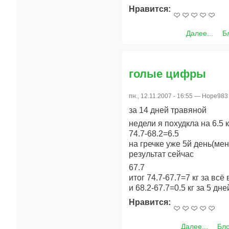
Нравится:
Далее...
Б
голые цифры
пн., 12.11.2007 - 16:55 —
Hope983
за 14 дней травяной
недели я похудкла на 6.5 к
74.7-68.2=6.5
на гречке уже 5й день(мен
результат сейчас
67.7
итог 74.7-67.7=7 кг за всё
и 68.2-67.7=0.5 кг за 5 дне
Нравится:
Далее...
Бл