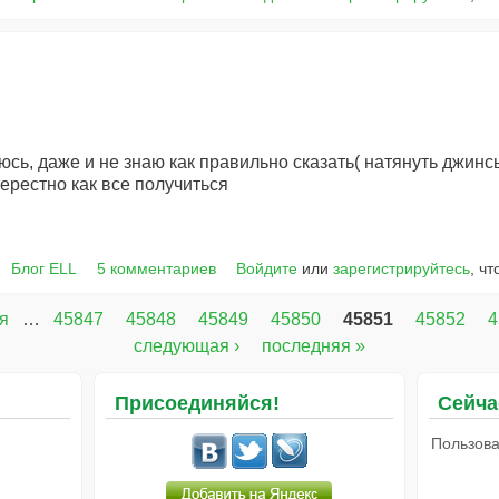
сь, даже и не знаю как правильно сказать( натянуть джинсы
ерестно как все получиться
Блог ELL
5 комментариев
Войдите
или
зарегистрируйтесь
, ч
я
…
45847
45848
45849
45850
45851
45852
4
следующая ›
последняя »
Присоединяйся!
Сейча
Пользова