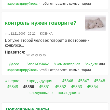
зарегистрируйтесь
, чтобы отправлять комментарии
контроль нужен говорите?
пн., 12.11.2007 - 22:21 —
KOSI4KA
Вот уже второй человек говорит о повторении
конкурса...
Нравится:
Далее...
Блог KOSI4KA
8 комментариев
Войдите
или
зарегистрируйтесь
, чтобы отправлять комментарии
« первая
‹ предыдущая
…
45846
45847
45848
Страницы
45849
45850
45851
45852
45853
45854
…
следующая ›
последняя »
Популярные диеты