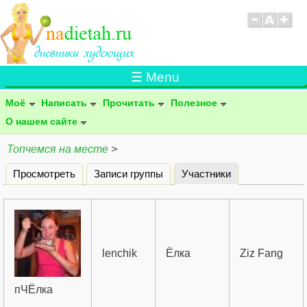
☰ Menu
Моё
Написать
Прочитать
Полезное
О нашем сайте
Топчемся на месте
>
Просмотреть
Записи группы
Участники
(активная вклад
Главные вкладки
lenchik
Ёлка
Ziz Fang
пЧЁлка