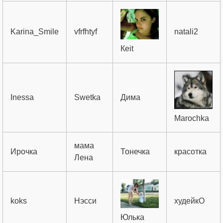
Karina_Smile
vfrfhtyf
natali2
Кeit
Inessa
Swetka
Дима
Marochka
мама
Ирочка
Тонечка
красотка
Лена
koks
Нэсси
худейкО
Юлька