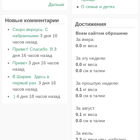
Дальше
О семье и детях
Новые комментарии
Достижения
Скоро вернусь. С
Всем сайтом сброшено
набранными
3 дня 16
За вчера:
часов назад
0.0
кг веса
Привет! Спасибо. В
3
дня 16 часов назад
За эту неделю:
Привет
3 дня 16 часов
0.0
кг веса
назад
0.0
см в талии
В Шарме. Здесь в
первый раз.
3 дня 16
За прошлую неделю:
часов назад
4.1
кг веса
0.0
см в талии
:)
4 дня 18 часов назад
За август:
0.1
кг веса
0.0
см в талии
За июль:
3.2
кг веса увы, набрано...