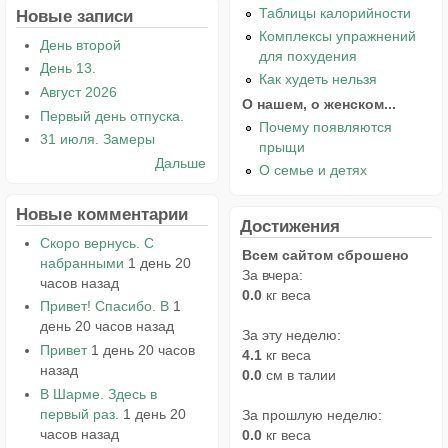
Таблицы калорийности
Новые записи
Комплексы упражнений
День второй
для похудения
День 13.
Как худеть нельзя
Август 2026
О нашем, о женском...
Первый день отпуска.
Почему появляются
31 июля. Замеры
прыщи
Дальше
О семье и детях
Новые комментарии
Достижения
Скоро вернусь. С
Всем сайтом сброшено
набранными
1 день 20
За вчера:
часов назад
0.0
кг веса
Привет! Спасибо. В
1
день 20 часов назад
За эту неделю:
Привет
1 день 20 часов
4.1
кг веса
назад
0.0
см в талии
В Шарме. Здесь в
первый раз.
1 день 20
За прошлую неделю:
часов назад
0.0
кг веса