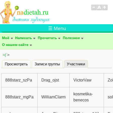
☰ Menu
Моё
Написать
Прочитать
Полезное
О нашем сайте
=(
>
Просмотреть
Записи группы
Участники
(активная вклад
Главные вкладки
888starz_szPa
Drag_ojst
VictorVaw
Zo
kosmetika-
888starz_mgPa
WilliamClarm
so
benecos