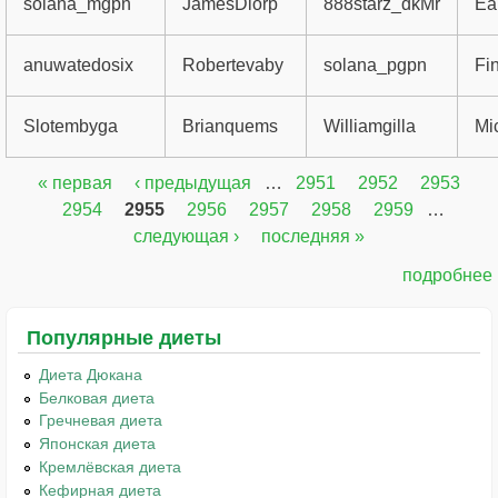
solana_mgpn
JamesDiorp
888starz_dkMr
Ea
anuwatedosix
Robertevaby
solana_pgpn
Fi
Slotembyga
Brianquems
Williamgilla
Mi
« первая
‹ предыдущая
…
2951
2952
2953
Страницы
2954
2955
2956
2957
2958
2959
…
следующая ›
последняя »
подробнее
Популярные диеты
Диета Дюкана
Белковая диета
Гречневая диета
Японская диета
Кремлёвская диета
Кефирная диета