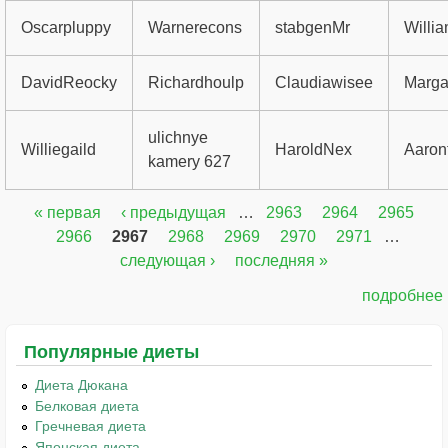
Oscarpluppy
Warnerecons
stabgenMr
Willi
DavidReocky
Richardhoulp
Claudiawisee
Marga
ulichnye
Williegaild
HaroldNex
Aaronf
kamery 627
« первая
‹ предыдущая
…
2963
2964
2965
Страницы
2966
2967
2968
2969
2970
2971
…
следующая ›
последняя »
подробнее
Популярные диеты
Диета Дюкана
Белковая диета
Гречневая диета
Японская диета