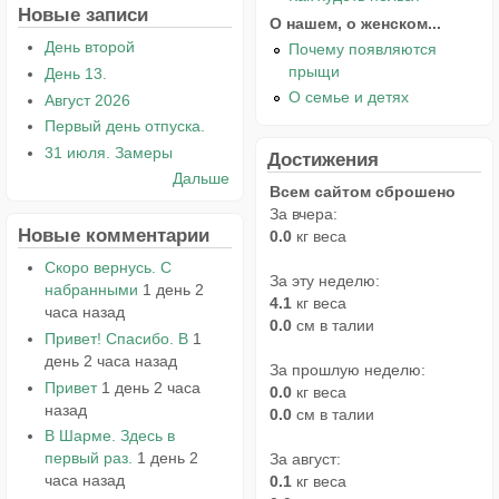
Новые записи
О нашем, о женском...
День второй
Почему появляются
прыщи
День 13.
О семье и детях
Август 2026
Первый день отпуска.
31 июля. Замеры
Достижения
Дальше
Всем сайтом сброшено
За вчера:
Новые комментарии
0.0
кг веса
Скоро вернусь. С
За эту неделю:
набранными
1 день 2
4.1
кг веса
часа назад
0.0
см в талии
Привет! Спасибо. В
1
день 2 часа назад
За прошлую неделю:
Привет
1 день 2 часа
0.0
кг веса
назад
0.0
см в талии
В Шарме. Здесь в
первый раз.
1 день 2
За август:
часа назад
0.1
кг веса