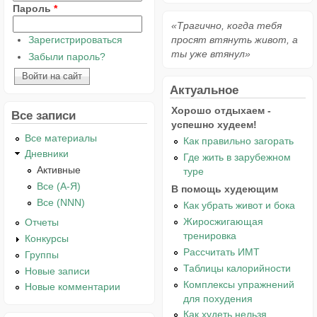
Пароль
*
«Трагично, когда тебя
Зарегистрироваться
просят втянуть живот, а
ты уже втянул»
Забыли пароль?
Актуальное
Хорошо отдыхаем -
Все записи
успешно худеем!
Все материалы
Как правильно загорать
Дневники
Где жить в зарубежном
Активные
туре
Все (А-Я)
В помощь худеющим
Все (NNN)
Как убрать живот и бока
Жиросжигающая
Отчеты
тренировка
Конкурсы
Рассчитать ИМТ
Группы
Таблицы калорийности
Новые записи
Комплексы упражнений
Новые комментарии
для похудения
Как худеть нельзя