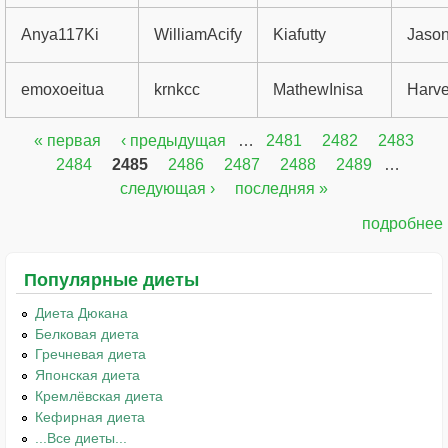
Anya117Ki
WilliamAcify
Kiafutty
Jaso
emoxoeitua
krnkcc
MathewInisa
Harve
« первая
‹ предыдущая
…
2481
2482
2483
Страницы
2484
2485
2486
2487
2488
2489
…
следующая ›
последняя »
подробнее
Популярные диеты
Диета Дюкана
Белковая диета
Гречневая диета
Японская диета
Кремлёвская диета
Кефирная диета
...Все диеты...