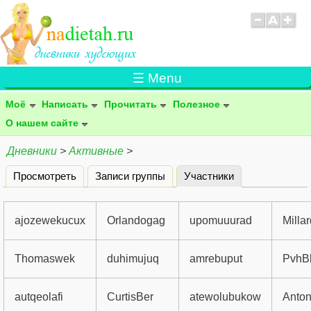
☰ Menu
Моё
Написать
Прочитать
Полезное
О нашем сайте
Дневники
>
Активные
>
Просмотреть
Записи группы
Участники
(активная вклад
Главные вкладки
ajozewekucux
Orlandogag
upomuuurad
Milla
Thomaswek
duhimujuq
amrebuput
PvhBl
autqeolafi
CurtisBer
atewolubukow
Anton