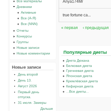
Все материалы
Anya174Mr
Дневники
Активные
true fortune ca...
Все (А-Я)
Все (NNN)
« первая
‹ предыдущая
Страницы
Отчеты
Конкурсы
Группы
Новые записи
Популярные диеты
Новые комментарии
Диета Дюкана
Белковая диета
Новые записи
Гречневая диета
День второй
Японская диета
День 13.
Кремлёвская диета
Август 2026
Кефирная диета
...Все диеты...
Первый день
отпуска.
31 июля. Замеры
Дальше