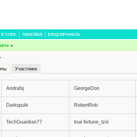
В ТОПЕ
ЛИНЕЙКИ
ВХОД/ПРОФИЛЬ
айте
>
ппы
Участники
(активная вкладка)
Andrafxj
GeorgeDon
Darkspulk
RobertRob
TechGuardian77
true fortune_tzsl