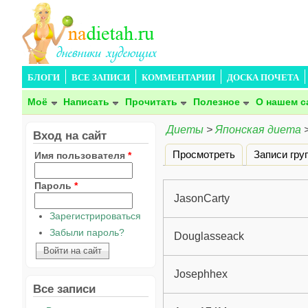
БЛОГИ
ВСЕ ЗАПИСИ
КОММЕНТАРИИ
ДОСКА ПОЧЕТА
Моё
Написать
Прочитать
Полезное
О нашем с
Диеты
>
Японская диета
Вход на сайт
Просмотреть
Записи гру
Имя пользователя
*
Главные вкладки
Пароль
*
JasonCarty
Зарегистрироваться
Забыли пароль?
Douglasseack
Josephhex
Все записи