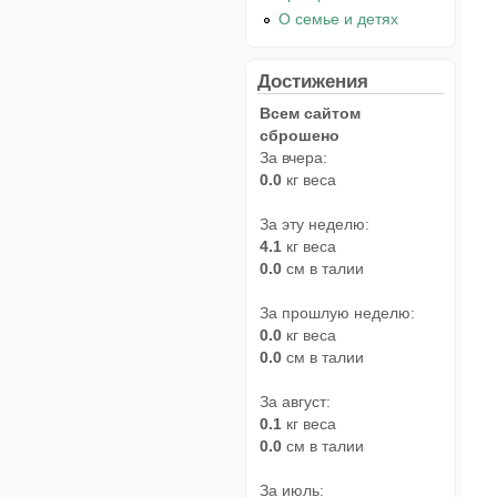
О семье и детях
Достижения
Всем сайтом
сброшено
За вчера:
0.0
кг веса
За эту неделю:
4.1
кг веса
0.0
см в талии
За прошлую неделю:
0.0
кг веса
0.0
см в талии
За август:
0.1
кг веса
0.0
см в талии
За июль: