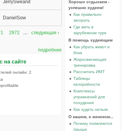
JerrySweand
Хорошо отдыхаем -
успешно худеем!
Как правильно
DanielSow
загорать
Где жить в
71
2972
…
следующая ›
зарубежном туре
В помощь худеющим
Как убрать живот и
подробнее
бока
Жиросжигающая
с на сайте
тренировка
Рассчитать ИМТ
телей онлайн: 2.
Таблицы
ka
калорийности
profitable
Комплексы
упражнений для
похудения
Как худеть нельзя
О нашем, о женском...
Почему появляются
прыщи