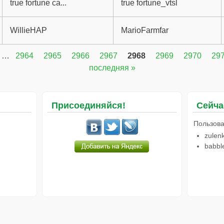
true fortune ca...
true fortune_vtsl
WillieHAP
MarioFarmfar
…
2964
2965
2966
2967
2968
2969
2970
29
последняя »
Присоединяйся!
Сейча
Пользова
zulen
babble