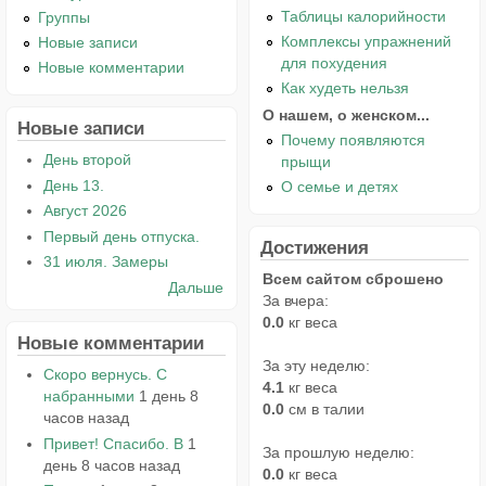
Таблицы калорийности
Группы
Комплексы упражнений
Новые записи
для похудения
Новые комментарии
Как худеть нельзя
О нашем, о женском...
Новые записи
Почему появляются
День второй
прыщи
День 13.
О семье и детях
Август 2026
Первый день отпуска.
Достижения
31 июля. Замеры
Всем сайтом сброшено
Дальше
За вчера:
0.0
кг веса
Новые комментарии
За эту неделю:
Скоро вернусь. С
4.1
кг веса
набранными
1 день 8
0.0
см в талии
часов назад
Привет! Спасибо. В
1
За прошлую неделю:
день 8 часов назад
0.0
кг веса