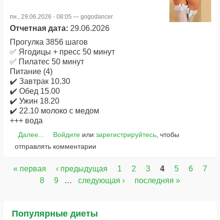
пн., 29.06.2026 - 08:05 —
gogodancer
Отчетная дата:
29.06.2026
Прогулка 3856 шагов
✅ Ягодицы + пресс 50 минут
✅ Пилатес 50 минут
Питание (4)
✔️ Завтрак 10.30
✔️ Обед 15.00
✔️ Ужин 18.20
✔️ 22.10 молоко с медом
+++ вода
Далее...
Войдите
или
зарегистрируйтесь
, чтобы
отправлять комментарии
« первая
‹ предыдущая
1
2
3
4
5
6
7
Страницы
8
9
…
следующая ›
последняя »
Популярные диеты